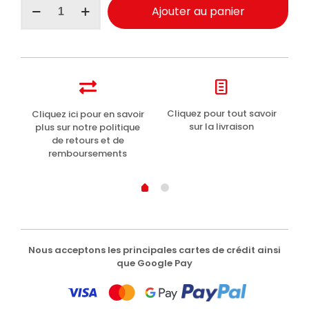
Ajouter au panier
de
Wexór
assouplissant
naturel
concentré
750ml
t
Cliquez pour tout savoir
Cliquez ici pour en savoir
Li
sur la livraison
plus sur notre politique
de retours et de
remboursements
Nous acceptons les principales cartes de crédit ainsi
que Google Pay