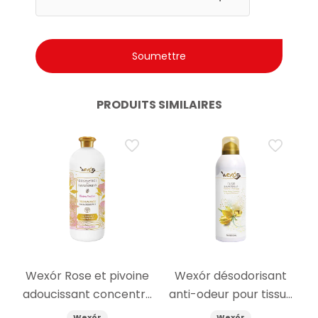
PRODUITS SIMILAIRES
Wexór Rose et pivoine
Wexór désodorisant
adoucissant concentré
anti-odeur pour tissus
1000ml
Jaune Cachemire
Wexór
Wexór