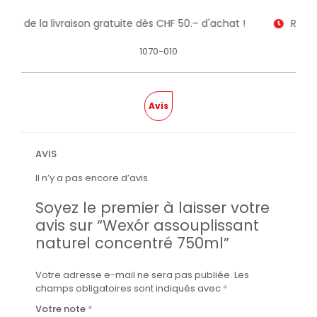
itez de la livraison gratuite dès CHF 50.– d'achat !
Recev
1070-010
Avis
AVIS
Il n’y a pas encore d’avis.
Soyez le premier à laisser votre
avis sur “Wexór assouplissant
naturel concentré 750ml”
Votre adresse e-mail ne sera pas publiée.
Les
champs obligatoires sont indiqués avec
*
Votre note
*