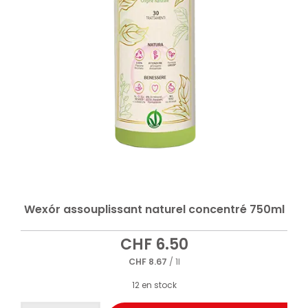
Wexór assouplissant naturel concentré 750ml
CHF
6.50
CHF
8.67
/ 1l
12 en stock
quantité