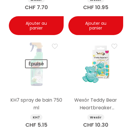
300ml
CHF
7.70
CHF
10.95
Ajouter au
Ajouter au
panier
panier
Épuisé
KH7 spray de bain 750
Wexór Teddy Bear
ml
Heartbreaker
parfumeur d’armoire
KH7
Wexór
et de voiture 3pcs
CHF
5.15
CHF
10.30