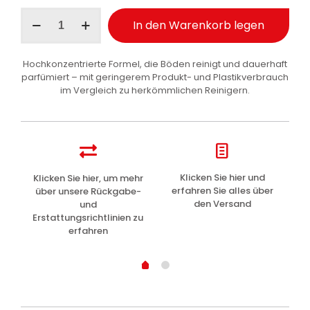
Wexór
In den Warenkorb legen
Bodenessenz
Konzentrat
Fresh
Hochkonzentrierte Formel, die Böden reinigt und dauerhaft
Blossom
parfümiert – mit geringerem Produkt- und Plastikverbrauch
235
im Vergleich zu herkömmlichen Reinigern.
ml
Menge
z
Klicken Sie hier und
Klicken Sie hier, um mehr
L
erfahren Sie alles über
über unsere Rückgabe-
den Versand
und
Erstattungsrichtlinien zu
erfahren