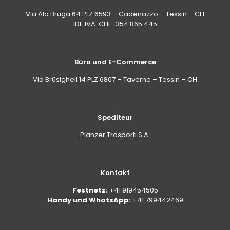
Via Ala Brüga 64 PLZ 6593 – Cadenazzo – Tessin – CH
IDI-IVA: CHE-354.865.445
Büro und E-Commerce
Via Brüsighell 14 PLZ 6807 – Taverne – Tessin – CH
Spediteur
Planzer Trasporti S.A.
Kontakt
Festnetz:
+41 919454505
Handy und WhatsApp:
+41 799442469