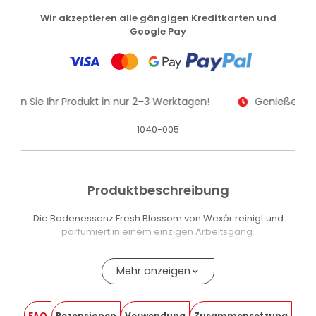
Wir akzeptieren alle gängigen Kreditkarten und
Google Pay
alten Sie Ihr Produkt in nur 2–3 Werktagen!
Genießen Sie
1040-005
Produktbeschreibung
Die Bodenessenz Fresh Blossom von Wexór reinigt und
parfümiert in einem einzigen Arbeitsgang.
Der intensive, anhaltende Duft Fresh Blossom wirkt auf
verschiedenen Bodenbelägen, einschliesslich
Mehr anzeigen
empfindlicher Oberflächen wie Parkett.
Die hochkonzentrierte Formel kommt mit einem einzigen
FAQ
Rezensionen
Verwendung
Zusammensetzung