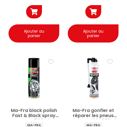
Ajouter au
Ajouter au
panier
panier
Ma-Fra black polish
Ma-Fra gonfler et
Fast & Black spray
réparer les pneus
pneus 500ml
Spray rapide 300ml
MA-FRA
MA-FRA