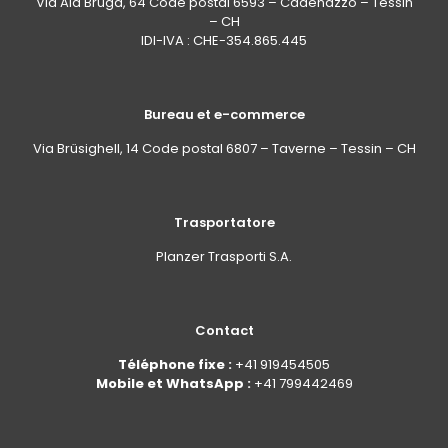
Via Ala Brüga, 64 Code postal 6593 – Cadenazzo – Tessin
– CH
IDI-IVA : CHE-354.865.445
Bureau et e-commerce
Via Brüsighell, 14 Code postal 6807 – Taverne – Tessin – CH
Trasportatore
Planzer Trasporti S.A.
Contact
Téléphone fixe :
+41 919454505
Mobile et WhatsApp :
+41 799442469