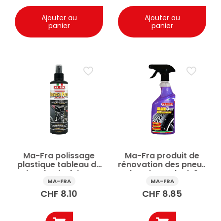
Ajouter au
Ajouter au
panier
panier
Ma-Fra polissage
Ma-Fra produit de
plastique tableau de
rénovation des pneus
bord et intérieur
de voiture Black 3
Diamantplast
Plus spray 500 ml
MA-FRA
MA-FRA
Dressing Pro 250ml
CHF
8.10
CHF
8.85