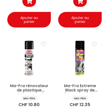
Ajouter au
Ajouter au
panier
panier
Ma-Fra rénovateur
Ma-Fra Extreme
de plastique
Black spray de
extérieur Faspoiler
polissage pour pneus
spray 300 ml
500ml
MA-FRA
MA-FRA
CHF
10.80
CHF
12.35