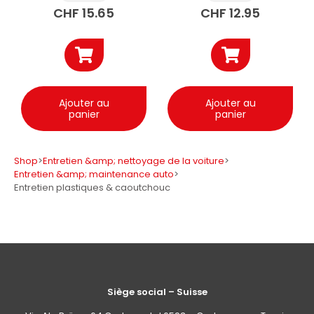
CHF
15.65
CHF
12.95
Ajouter au
Ajouter au
panier
panier
Shop
>
Entretien &amp; nettoyage de la voiture
>
Entretien &amp; maintenance auto
>
Entretien plastiques & caoutchouc
Siège social – Suisse