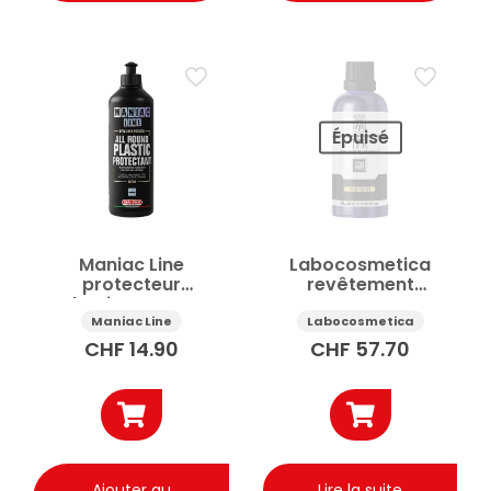
Épuisé
Maniac Line
Labocosmetica
protecteur
revêtement
plastiques auto
protecteur auto pour
intérieur extérieur
plastiques et
Maniac Line
Labocosmetica
anti-UV 500ml
caoutchouc Tpr 30ml
CHF
14.90
CHF
57.70
Ajouter au
Lire la suite