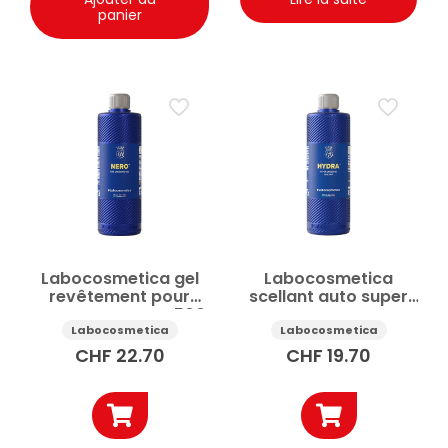
panier
Labocosmetica gel
Labocosmetica
revêtement pour
scellant auto super
pneus auto Nero 500
protecteur pour
ml
plastiques Hydra 500
Labocosmetica
Labocosmetica
ml
CHF
22.70
CHF
19.70