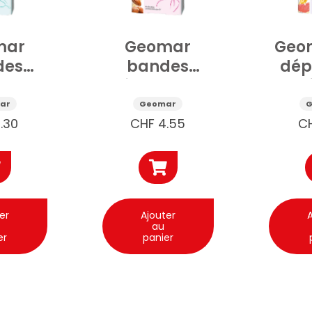
mar
Geomar
Geom
des
bandes
dép
oires
dépilatoires
pré
20pcs
Visage 20pcs
Visa
ar
Geomar
.30
CHF
4.55
C
er
Ajouter
A
au
er
panier