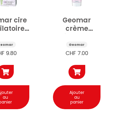
ar cire
Geomar
ilatoire
crème
cision
dépilatoire
ge 3.6ml
Corps et
Geomar
Geomar
Bikini 150ml
HF
9.80
CHF
7.00
jouter
Ajouter
au
au
panier
panier