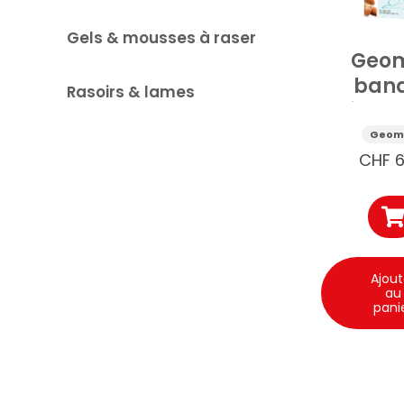
Gels & mousses à raser
Geo
ban
Rasoirs & lames
dépilat
Corps 
Geom
CHF
6
Ajout
au
pani