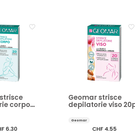
etici
Accessorio corpo
Aktion
Bagno e sali da bagno
e solare
Creme solari
Cura del corpo
Cura della pers
Applicare
trisce
Geomar strisce
rie corpo
depilatorie viso 20
Geomar
HF
6.30
CHF
4.55