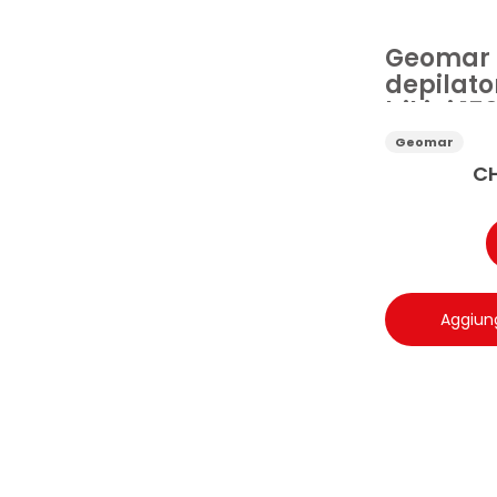
Geomar
depilato
bikini 15
Geomar
C
Aggiung