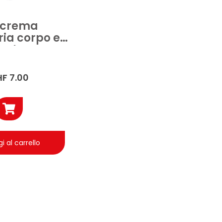
 crema
ria corpo e
0ml
HF
7.00
i al carrello