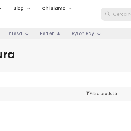
Blog
Chi siamo
Intesa
Perlier
Byron Bay
ura
Filtra prodotti