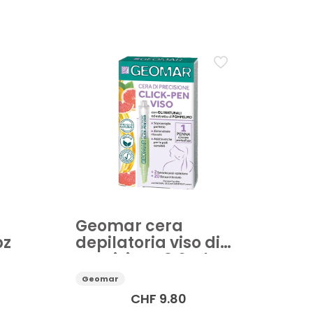
Burro corpo
Crema corpo
ona
Geomar cera
pz
depilatoria viso di
precisione 3.6ml
Geomar
CHF
9.80