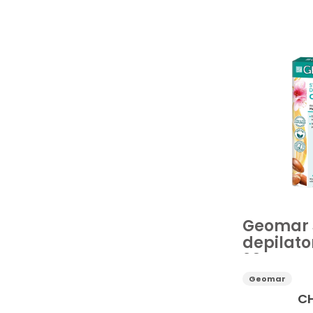
Accessori cosm
Crema e lozion
Vedi di più
Prezzo
Geomar s
depilato
20pz
Geomar
C