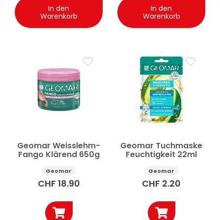
In den
In den
Warenkorb
Warenkorb
Geomar Weisslehm-
Geomar Tuchmaske
Fango Klärend 650g
Feuchtigkeit 22ml
Geomar
Geomar
CHF
18.90
CHF
2.20