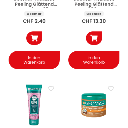
Peeling Glättend
Peeling Glättend
Monodose 85g
600g
Geomar
Geomar
CHF
2.40
CHF
13.30
In den
In den
Warenkorb
Warenkorb