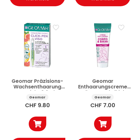
Geomar Präzisions-
Geomar
Wachsenthaarung
Enthaarungscreme
Gesicht 3.6ml
Körper und Bikini
150ml
Geomar
Geomar
CHF
9.80
CHF
7.00