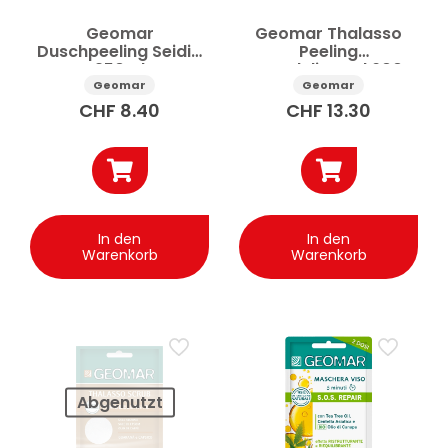
Geomar
Geomar Thalasso
Duschpeeling Seidig
Peeling
250ml
Remodelierend 600g
Geomar
Geomar
CHF
8.40
CHF
13.30
In den
In den
Warenkorb
Warenkorb
Abgenutzt