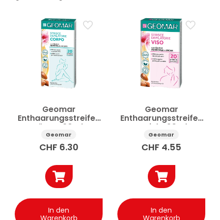
Preis
Anwenden
✕
Alle Filter zurücksetzen
Geomar
Geomar
Enthaarungsstreifen
Enthaarungsstreifen
Körper 20Stk
Gesicht 20Stk
Geomar
Geomar
CHF
6.30
CHF
4.55
In den
In den
Warenkorb
Warenkorb