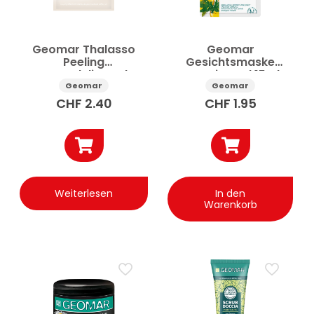
Geomar Thalasso
Geomar
Peeling
Gesichtsmaske
Remodelierend
Reparierend 15ml
Monodose 85g
Geomar
Geomar
CHF
2.40
CHF
1.95
Weiterlesen
In den
Warenkorb