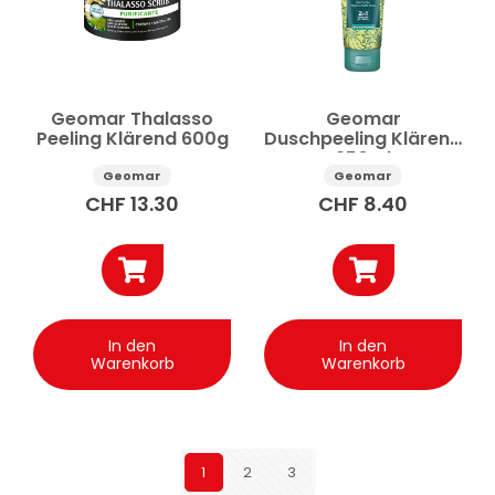
Geomar Thalasso
Geomar
Peeling Klärend 600g
Duschpeeling Klärend
250ml
Geomar
Geomar
CHF
13.30
CHF
8.40
In den
In den
Warenkorb
Warenkorb
1
2
3