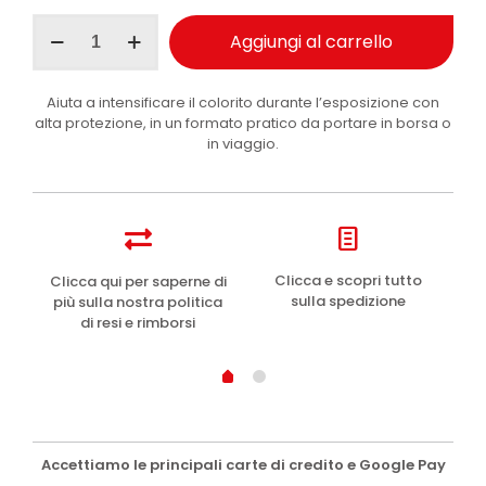
CHF 13.40.
CHF 6.70.
Byron
Aggiungi al carrello
Bay
lozione
solare
Aiuta a intensificare il colorito durante l’esposizione con
SPF50
alta protezione, in un formato pratico da portare in borsa o
con
in viaggio.
attivatore
di
abbronzatura
100ml
quantità
e
Clicca e scopri tutto
Clicca qui per saperne di
sulla spedizione
più sulla nostra politica
di resi e rimborsi
Accettiamo le principali carte di credito e Google Pay