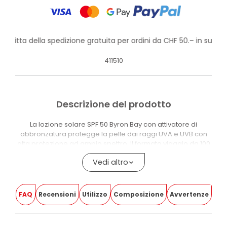
rofitta della spedizione gratuita per ordini da CHF 50.– in su!
411510
Descrizione del prodotto
La lozione solare SPF 50 Byron Bay con attivatore di
abbronzatura protegge la pelle dai raggi UVA e UVB con
alta protezione ad ampio spettro. Il formato viaggio da 100
ml distingue questa versione dalle lozioni solari della
Vedi altro
stessa linea in formato standard.
La formula contiene Tirosina e Tirosinasi, due attivi che
supportano il naturale processo di produzione della
FAQ
Recensioni
Utilizzo
Composizione
Avvertenze
melanina e aiutano a intensificare l’abbronzatura durante
l’esposizione. Burro di Karité, Vitamina E e Olio di Semi di
Girasole aiutano a mantenere la pelle nutrita e idratata.