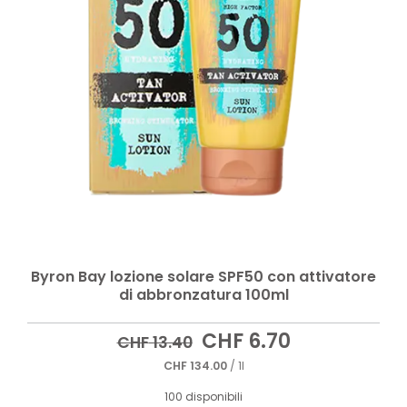
Byron Bay lozione solare SPF50 con attivatore
di abbronzatura 100ml
Il
Il
CHF
6.70
CHF
13.40
prezzo
prezzo
CHF
134.00
/ 1l
originale
attuale
era:
è:
100 disponibili