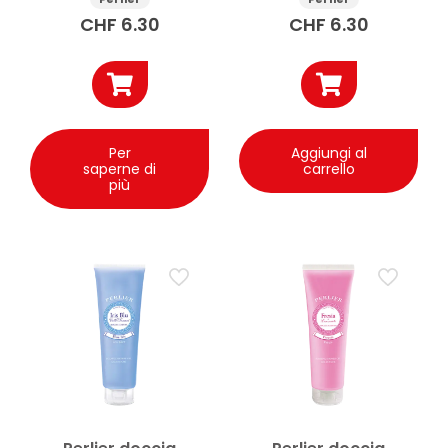
CHF
6.30
CHF
6.30
Per
Aggiungi al
saperne di
carrello
più