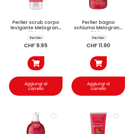
Perlier scrub corpo
Perlier bagno
levigante Melograno
schiuma Melograno
150ml
500ml
Perlier
Perlier
CHF
9.95
CHF
11.90
Aggiungi al
Aggiungi al
carrello
carrello