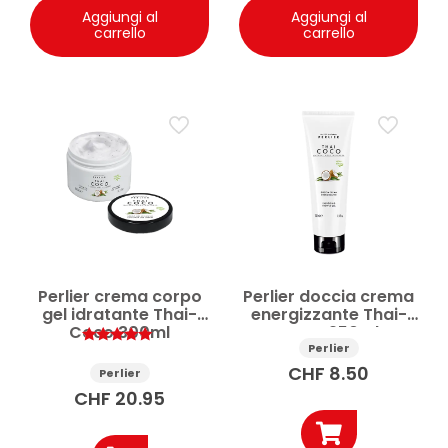
Aggiungi al
Aggiungi al
carrello
carrello
Perlier crema corpo
Perlier doccia crema
gel idratante Thai-
energizzante Thai-
Coco 300ml
Coco 250ml
Perlier
Valutato
5.00
CHF
8.50
Perlier
su 5
CHF
20.95