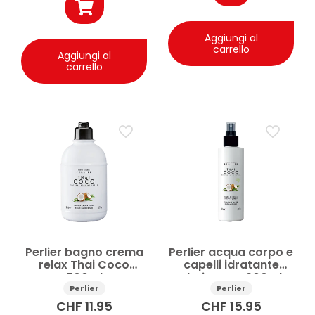
Aggiungi al
carrello
Aggiungi al
carrello
Perlier bagno crema
Perlier acqua corpo e
relax Thai Coco
capelli idratante
500ml
Thai-Coco 200ml
Perlier
Perlier
CHF
11.95
CHF
15.95