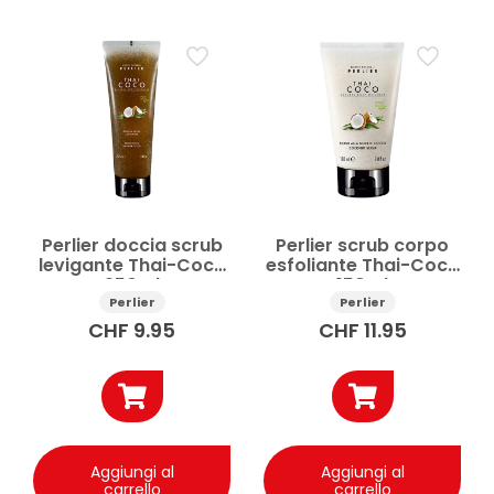
Prezzo
Applicare
Perlier doccia scrub
Perlier scrub corpo
levigante Thai-Coco
esfoliante Thai-Coco
250ml
150ml
Perlier
Perlier
CHF
9.95
CHF
11.95
Aggiungi al
Aggiungi al
carrello
carrello