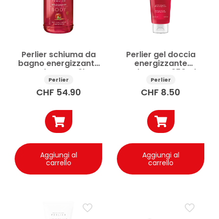
Perlier schiuma da
Perlier gel doccia
bagno energizzante
energizzante
Melograno 3l
Melograno 250ml
Perlier
Perlier
CHF
54.90
CHF
8.50
Aggiungi al
Aggiungi al
carrello
carrello