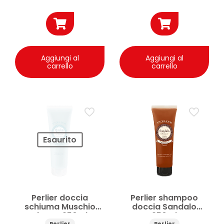
Aggiungi al
Aggiungi al
carrello
carrello
Esaurito
Perlier doccia
Perlier shampoo
schiuma Muschio
doccia Sandalo
Bianco 250ml
250ml
Perlier
Perlier