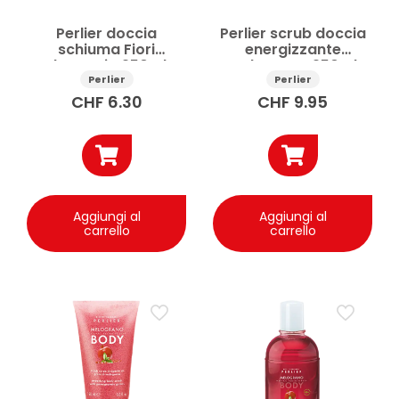
Perlier doccia
Perlier scrub doccia
schiuma Fiori
energizzante
d’Arancio 250ml
Melograno 250ml
Perlier
Perlier
CHF
6.30
CHF
9.95
Aggiungi al
Aggiungi al
carrello
carrello