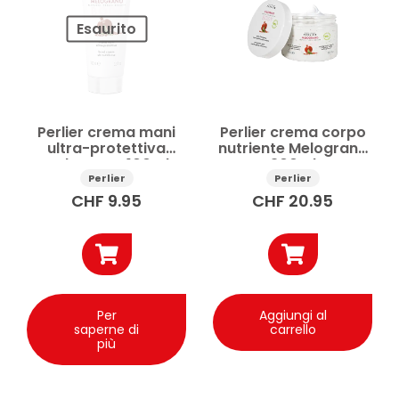
Esaurito
Perlier crema mani
Perlier crema corpo
ultra-protettiva
nutriente Melograno
Melograno 100ml
300ml
Perlier
Perlier
CHF
9.95
CHF
20.95
Per
Aggiungi al
saperne di
carrello
più