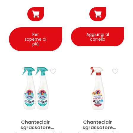
Per
Aggiungi al
saperne di
carrello
più
Chanteclair
Chanteclair
sgrassatore
sgrassatore
universale Anti-Odori
universale Marsiglia