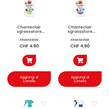
Chanteclair
Chanteclair
sgrassatore
sgrassatore
universale Limone
universale Lavanda
spray 750ml
spray 750ml
Chanteclair
Chanteclair
CHF
4.90
CHF
4.90
Aggiungi al
Aggiungi al
carrello
carrello