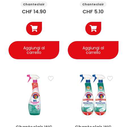
spray 2x750ml
spray 800ml
Chanteclair
Chanteclair
CHF
14.90
CHF
5.10
Aggiungi al
Aggiungi al
carrello
carrello