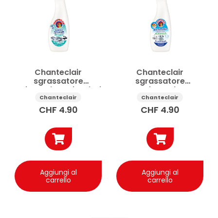
Chanteclair
Chanteclair
sgrassatore
sgrassatore
universale Anti-Odori
universale
spray 750ml
Bicarbonato spray
Chanteclair
Chanteclair
750ml
CHF
4.90
CHF
4.90
Aggiungi al
Aggiungi al
carrello
carrello