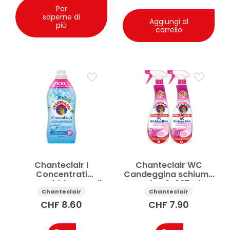
Per
saperne di
Aggiungi al
più
carrello
Chanteclair I
Chanteclair WC
Concentrati
Candeggina schiuma
ammorbidente Sali
attiva 2x625ml
Marini e Fior di Lotto
Chanteclair
Chanteclair
1.8l
CHF
8.60
CHF
7.90