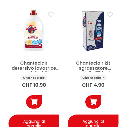
Prezzo
Applicare
Chanteclair
Chanteclair kit
detersivo lavatrice
sgrassatore
Marsiglia 1.8l
Marsiglia 750ml +
Quasar detergente
Chanteclair
Chanteclair
vetri 650ml
CHF
10.90
CHF
4.90
Aggiungi al
Aggiungi al
carrello
carrello