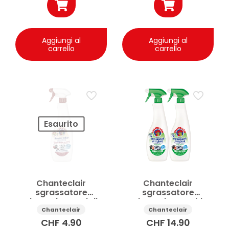
Aggiungi al
Aggiungi al
carrello
carrello
Esaurito
Chanteclair
Chanteclair
sgrassatore
sgrassatore
universale Marsiglia
universale Muschio
spray 750ml
Bianco spray
Chanteclair
Chanteclair
2x750ml
CHF
4.90
CHF
14.90