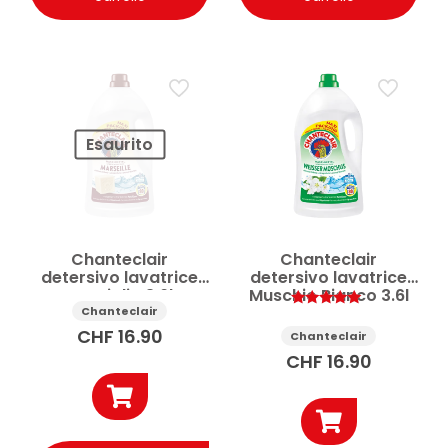
Esaurito
Chanteclair
Chanteclair
detersivo lavatrice
detersivo lavatrice
Marsiglia 3.6l
Muschio Bianco 3.6l
Chanteclair
Valutato
5.00
CHF
16.90
Chanteclair
su 5
CHF
16.90