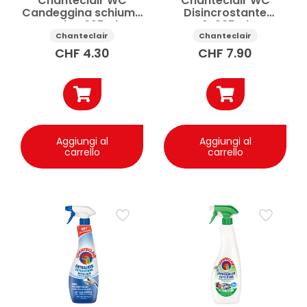
Chanteclair WC
Chanteclair WC
Candeggina schiuma
Disincrostante
attiva 625ml
2x625ml
Chanteclair
Chanteclair
CHF
4.30
CHF
7.90
Aggiungi al
Aggiungi al
carrello
carrello