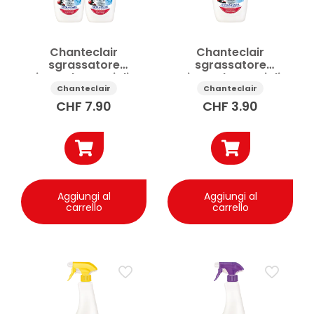
Chanteclair
Chanteclair
sgrassatore
sgrassatore
universale Marsiglia +
universale Marsiglia
ricarica 2x750ml
ricarica 750ml
Chanteclair
Chanteclair
CHF
7.90
CHF
3.90
Aggiungi al
Aggiungi al
carrello
carrello