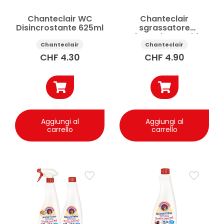
Chanteclair WC
Chanteclair
Disincrostante 625ml
sgrassatore
universale Muschio
Bianco spray 750ml
Chanteclair
Chanteclair
CHF
4.30
CHF
4.90
Aggiungi al
Aggiungi al
carrello
carrello