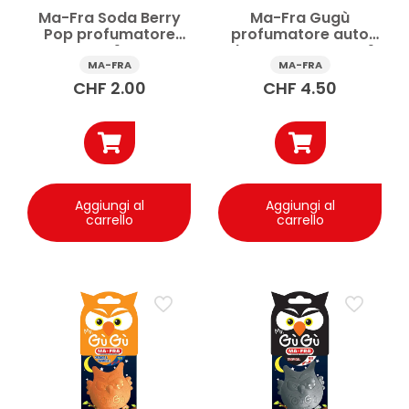
Ma-Fra Soda Berry
Ma-Fra Gugù
Pop profumatore
profumatore auto
auto 1 pz
Blue Ocean Breeze 1
pz
MA-FRA
MA-FRA
CHF
2.00
CHF
4.50
Aggiungi al
Aggiungi al
carrello
carrello