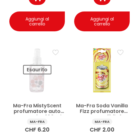
Aggiungi al
Aggiungi al
carrello
carrello
Esaurito
Ma-Fra MistyScent
Ma-Fra Soda Vanilla
profumatore auto
Fizz profumatore
Berry Fusion 100 ml
auto appendibile 1 pz
MA-FRA
MA-FRA
CHF
6.20
CHF
2.00