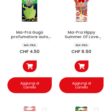
Ma-Fra Gugù
Ma-Fra Hippy
profumatore auto
Summer Of Love
Verde Sun Flowers 1
profumatore auto 1
pz
pz
MA-FRA
MA-FRA
CHF
4.50
CHF
6.50
Aggiungi al
Aggiungi al
carrello
carrello