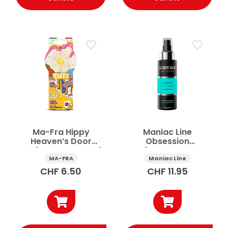
Ma-Fra Hippy
Maniac Line
Heaven’s Door
Obsession
profumatore auto 1
profumatore auto
pz
spray Only Yours 150
MA-FRA
Maniac Line
ml
CHF
6.50
CHF
11.95