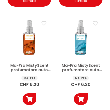
carrello
carrello
Ma-Fra MistyScent
Ma-Fra MistyScent
profumatore auto
profumatore auto
Tropical Sunset 100
Ocean Wave 100 ml
ml
MA-FRA
MA-FRA
CHF
6.20
CHF
6.20