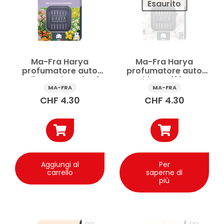
Esaurito
Ma-Fra Harya
Ma-Fra Harya
profumatore auto
profumatore auto
Delicate Blooming 1
White Puff 1 pz
pz
MA-FRA
MA-FRA
CHF
4.30
CHF
4.30
Aggiungi al
Per
carrello
saperne di
più