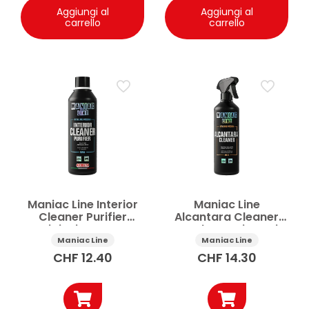
Aggiungi al
Aggiungi al
carrello
carrello
Maniac Line Interior
Maniac Line
Cleaner Purifier
Alcantara Cleaner
igienizzante
omologato interni
abitacolo 5 l
auto 500 ml
Maniac Line
Maniac Line
CHF
12.40
CHF
14.30