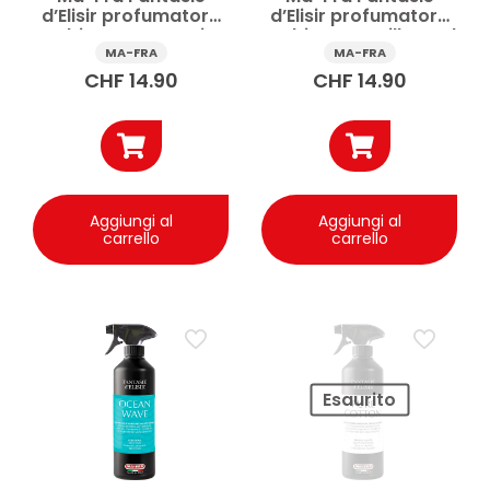
d’Elisir profumatore
d’Elisir profumatore
ambiente Sweet Kiss
ambiente Vanilla Soul
500 ml
500 ml
MA-FRA
MA-FRA
CHF
14.90
CHF
14.90
Aggiungi al
Aggiungi al
carrello
carrello
Esaurito