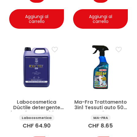
Aggiungi al
Aggiungi al
carrello
carrello
Labocosmetica
Ma-Fra Trattamento
Dùctile detergente
3in1 Tessuti auto 500
interni auto multiuso
ml
4.5 l
Labocosmetica
MA-FRA
CHF
64.90
CHF
8.65