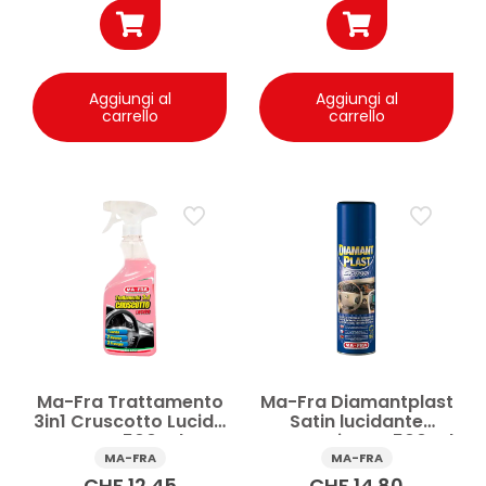
Aggiungi al
Aggiungi al
carrello
carrello
Ma-Fra Trattamento
Ma-Fra Diamantplast
3in1 Cruscotto Lucido
Satin lucidante
auto 500 ml
cruscotti auto 500 ml
MA-FRA
MA-FRA
CHF
12.45
CHF
14.80