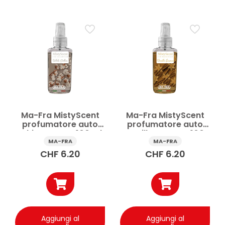
Ma-Fra MistyScent
Ma-Fra MistyScent
profumatore auto
profumatore auto
White Cotton 100 ml
Vanilla Essence 100
ml
MA-FRA
MA-FRA
CHF
6.20
CHF
6.20
Aggiungi al
Aggiungi al