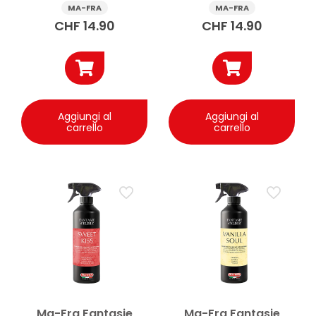
500 ml
Breeze 500 ml
MA-FRA
MA-FRA
CHF
14.90
CHF
14.90
Aggiungi al
Aggiungi al
carrello
carrello
Ma-Fra Fantasie
Ma-Fra Fantasie