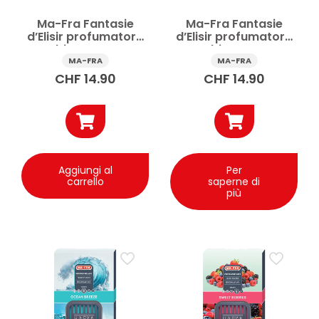
Ma-Fra Fantasie
Ma-Fra Fantasie
d’Elisir profumatore
d’Elisir profumatore
ambiente Ocean
ambiente Pure
Wave 500 ml
Cotton 500 ml
MA-FRA
MA-FRA
CHF
14.90
CHF
14.90
Aggiungi al
Per
carrello
saperne di
più