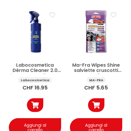
Labocosmetica
Ma-Fra Wipes Shine
Dèrma Cleaner 2.0
salviette cruscotti
detergente pelle auto
auto 1 pz
500 ml
Labocosmetica
MA-FRA
CHF
16.95
CHF
5.65
Aggiungi al
Aggiungi al
carrello
carrello