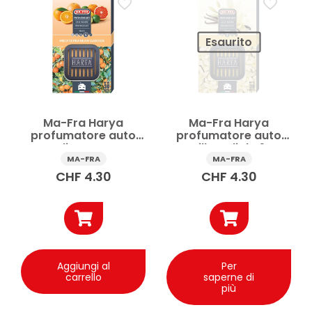
Esaurito
Ma-Fra Harya
Ma-Fra Harya
profumatore auto
profumatore auto
Mediterranean
Vanilla Delight 1 pz
Garden 1 pz
MA-FRA
MA-FRA
CHF
4.30
CHF
4.30
Aggiungi al
Per
carrello
saperne di
più