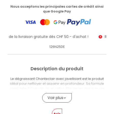
Nous acceptons les principales cartes de crédit ainsi
que Google Pay
itez de la livraison gratuite dès CHF 50.– d'achat !
Recev
126N25DE
Description du produit
Le dégraissant Chanteclair avec javellisant est le produit
idéal pour nettoyer et assainir en profondeur. Sa formule
combinée à l’eau de Javel active élimine les graisses, les
taches et les résidus organiques, désinfecte et blanchit les
Voir plus
surfaces en une seule étape. Il garantit également une
action hygiénique immédiate et une odeur de propreté
fraîche et persistante.
Avis