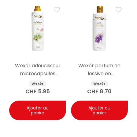
Wexór adoucisseur
Wexór parfum de
microcapsules
lessive en
Himalaya Green 750ml
microcapsules
Wexór
Wexór
Harmony Violet 200ml
CHF
5.95
CHF
8.70
Ajouter au
Ajouter au
panier
panier