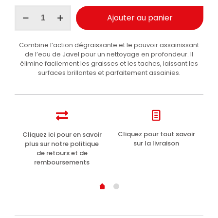
quantité
Ajouter au panier
de
Chanteclair
Dégraisseur
Combine l’action dégraissante et le pouvoir assainissant
avec
de l’eau de Javel pour un nettoyage en profondeur. Il
javellisant
élimine facilement les graisses et les taches, laissant les
en
surfaces brillantes et parfaitement assainies.
vaporisateur
625ml
t
Cliquez pour tout savoir
Cliquez ici pour en savoir
Li
sur la livraison
plus sur notre politique
de retours et de
remboursements