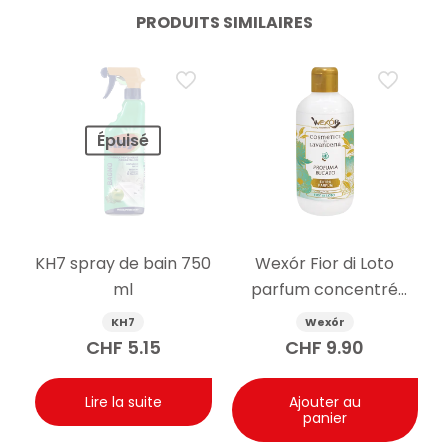
PRODUITS SIMILAIRES
Épuisé
KH7 spray de bain 750
Wexór Fior di Loto
ml
parfum concentré
pour le linge 250ml
KH7
Wexór
CHF
5.15
CHF
9.90
Lire la suite
Ajouter au
panier