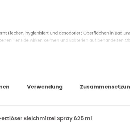
ernt Flecken, hygienisiert und desodoriert Oberflächen in Bad un
tenen Tenside wirken Keimen und Bakterien auf behandelten O
ien. Es ist gegen Schimmelflecken wirksam und eignet sich auch z
fhellend auf Flecken vor dem Waschgang.
MITTEL SPRAY CHANTECLAIR
erflächen in Bad und Küche
nen
Verwendung
Zusammensetzu
enwirken
Fettlöser Bleichmittel Spray 625 ml