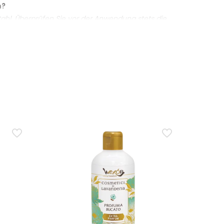
n?
tahl. Überprüfen Sie vor der Anwendung stets die
ksam gegen sichtbare Schimmelflecken auf kompatiblen
scht wird. Bei ausgedehntem Schimmel oder
sse Wäsche vorgesehen. Farbige oder empfindliche
chführen.
Tuch die Rückstände entfernen.
rden?
ygienisieren und zu desodorieren.