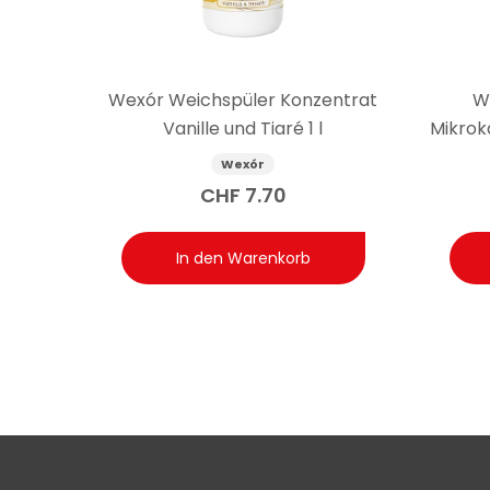
Wexór Weichspüler Konzentrat
W
Vanille und Tiaré 1 l
Mikrok
Wexór
CHF
7.70
In den Warenkorb