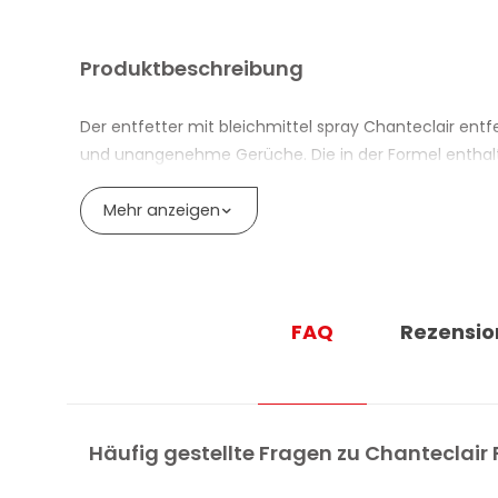
Produktbeschreibung
Der entfetter mit bleichmittel spray Chanteclair entf
und unangenehme Gerüche. Die in der Formel enthal
Das Produkt eignet sich für Keramik, Stahl und Textil
Mehr anzeigen
Vorbehandlungsmittel für weisse Wäsche wirkt es au
VORTEILE DES ENTFETTERS MIT BLEICH
Entfernt Flecken, hygienisiert und desodoriert Ob
FAQ
Rezensio
Enthält Tenside, die Keimen und Bakterien entgeg
Wirksam gegen Schimmelflecken
Geeignet für Keramik, Stahl und Textilien
Häufig gestellte Fragen zu Chanteclair 
Geeignet zur Reinigung von Mülleimern