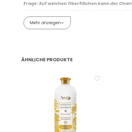
Frage: Auf welchen Oberflächen kann der Chant
Als Vorbehandlungsmittel mit aufhellender Wirku
Antwort: Er ist für kompatible kleine Haushaltsoberf
Materialverträglichkeit und gehen Sie bei nicht ausd
Mehr anzeigen
Frage: Ist der Chanteclair Entfetter mit Bleic
Antwort: Die Formel ist zum Fleckenentfernen, Desin
Oberflächen. Bei hartnäckigem Schmutz einige Seku
wiederkehrenden Problemen kann eine gezieltere Beh
ÄHNLICHE PRODUKTE
Frage: Kann der Chanteclair Entfetter mit Blei
Antwort: Die Verwendung auf Textilien ist ausschlies
Kleidungsstücke vermeiden und stets die Pflegehin
Frage: Wie wird der Chanteclair Entfetter mit
Antwort: Produkt aufsprühen, bei hartnäckigem Schm
Frage: Kann der Chanteclair Entfetter mit Ble
Antwort: Ja, das Produkt eignet sich auch zur Reinigun