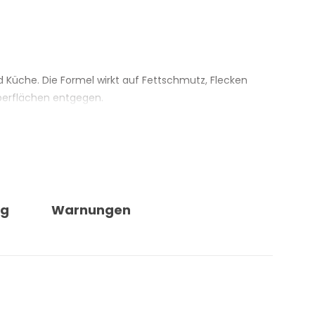
d Küche. Die Formel wirkt auf Fettschmutz, Flecken
berflächen entgegen.
ur Reinigung von Mülleimern. Als
ng
Warnungen