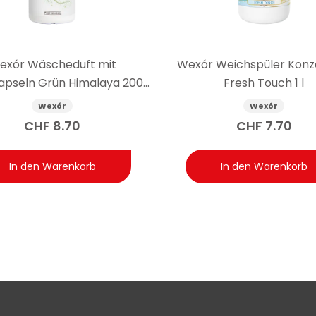
exór Wäscheduft mit
Wexór Weichspüler Konz
apseln Grün Himalaya 200
Fresh Touch 1 l
ml
Wexór
Wexór
CHF
8.70
CHF
7.70
In den Warenkorb
In den Warenkorb