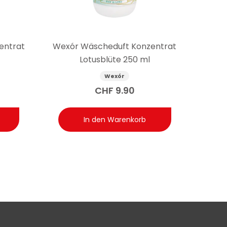
entrat
Wexór Wäscheduft Konzentrat
Lotusblüte 250 ml
Wexór
CHF
9.90
In den Warenkorb