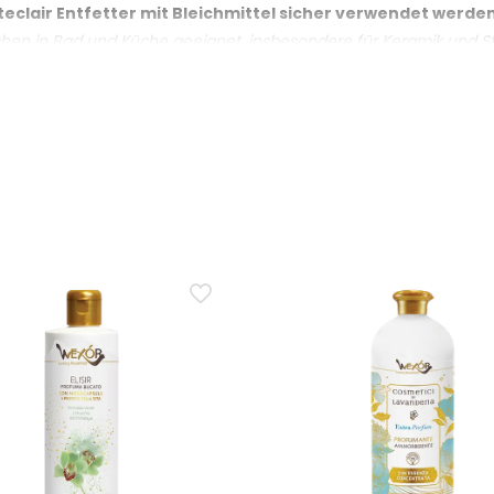
eclair Entfetter mit Bleichmittel sicher verwendet werde
ng für weisse Wäsche verwendbar
lächen in Bad und Küche geeignet, insbesondere für Keramik und S
rücklich angegebenen Oberflächen mit Vorsicht vor.
hmittel wirksam gegen hartnäckige Flecken und Schimmel?
fizieren und Desodorieren kleiner Oberflächen geeignet und wir
nden einwirken lassen, bevor mit einem feuchten Tuch nachgewi
andlung erforderlich sein.
chmittel auf Textilien verwendet werden?
slich als Vorbehandlungsmittel mit aufhellender Wirkung für wei
weise beachten. Nach der Vorbehandlung die normale Wäsche dur
 Bleichmittel auf Haushaltsoberflächen angewendet?
utz einige Sekunden einwirken lassen, dann mit einem feuchten 
ichmittel auch zur Reinigung von Mülleimern verwendet we
g von Mülleimern, wo die Bleichmittelformel hilft, gründlich zu h