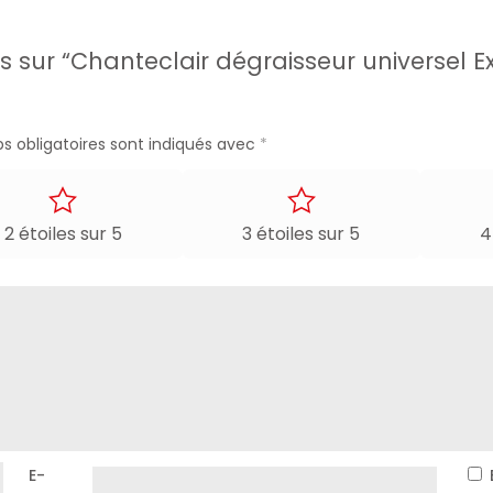
ès le nettoyage ?
réapparition du calcaire pendant plusieurs jours. Cela signifie mo
is sur “Chanteclair dégraisseur universel E
NT UNIVERSEL EXTRA PUISSANT
s obligatoires sont indiqués avec
*
t de saleté
viers et les robinets
2 étoiles sur 5
3 étoiles sur 5
4
E-