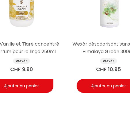
Vanille et Tiaré concentré
Wexór désodorisant sans
rfum pour le linge 250ml
Himalaya Green 300
Wexór
Wexór
CHF
9.90
CHF
10.95
Ajouter au panier
Ajouter au panier