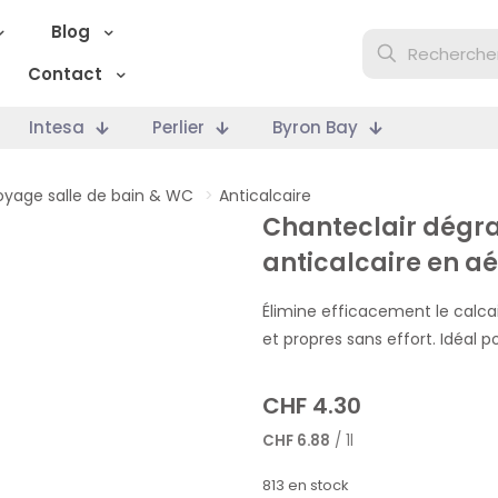
Blog
Contact
Intesa
Perlier
Byron Bay
oyage salle de bain & WC
>
Anticalcaire
Chanteclair dégra
anticalcaire en a
Élimine efficacement le calcair
et propres sans effort. Idéal po
CHF
4.30
CHF
6.88
/ 1l
813 en stock