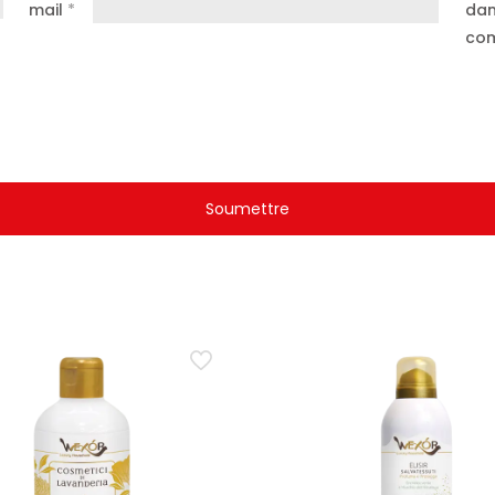
mail
*
dan
com