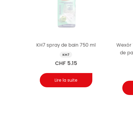
KH7 spray de bain 750 ml
Wexór 
de pa
KH7
CHF
5.15
Lire la suite