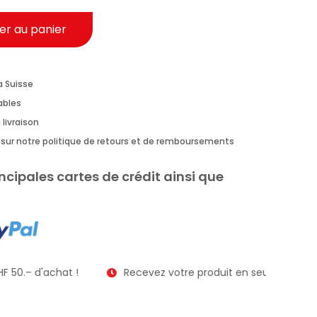
er au panier
a Suisse
rables
 livraison
us sur notre politique de retours et de remboursements
ncipales cartes de crédit ainsi que
F 50.– d'achat !
Recevez votre produit en seulement 2 à 