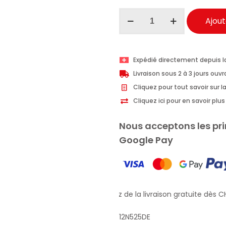
quantité
Ajout
de
Chanteclair
dégraisseur
Expédié directement depuis l
universel
Livraison sous 2 à 3 jours ouv
Extra
Cliquez pour tout savoir sur la
puissant
Cliquez ici pour en savoir pl
anticalcaire
en
Nous acceptons les pri
aérosol
Google Pay
625ml
Profitez de la livraison gratuite dès CH
12N525DE