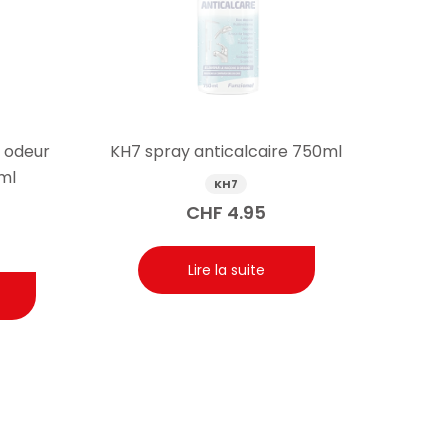
 odeur
KH7 spray anticalcaire 750ml
ml
KH7
CHF
4.95
Lire la suite