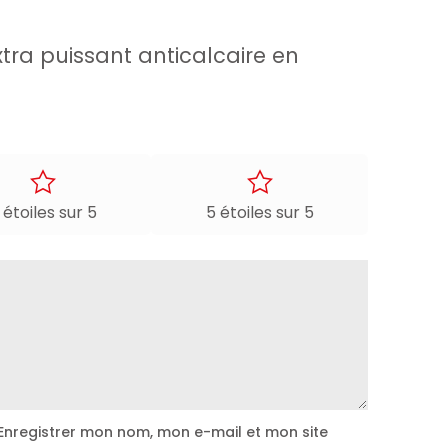
ins d’entretien et des surfaces plus propres au fil du
xtra puissant anticalcaire en
 étoiles sur 5
5 étoiles sur 5
Enregistrer mon nom, mon e-mail et mon site