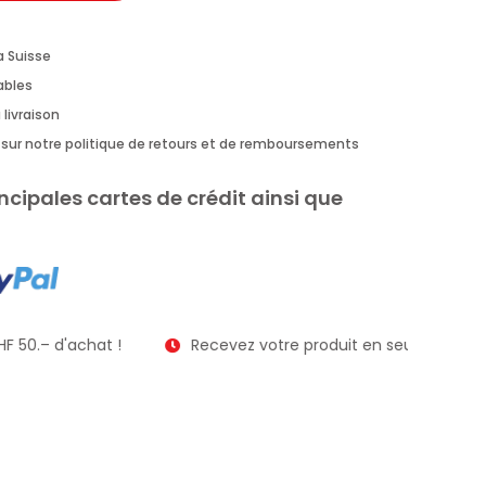
a Suisse
rables
 livraison
us sur notre politique de retours et de remboursements
ncipales cartes de crédit ainsi que
F 50.– d'achat !
Recevez votre produit en seulement 2 à 