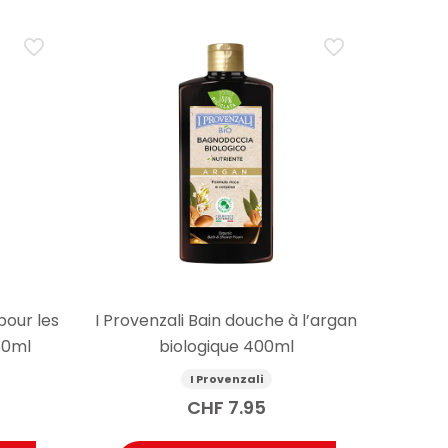
pour les
I Provenzali Bain douche à l’argan
150ml
biologique 400ml
I Provenzali
CHF
7.95