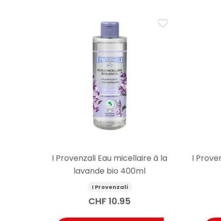
I Provenzali Eau micellaire à la
I Prove
lavande bio 400ml
I Provenzali
CHF
10.95