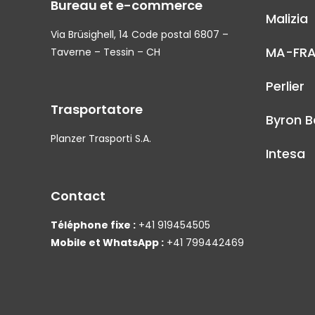
Bureau et e-commerce
Malizia
Via Brüsighell, 14 Code postal 6807 –
MA-FR
Taverne – Tessin – CH
Perlier
Trasportatore
Byron B
Planzer Trasporti S.A.
Intesa
Contact
Téléphone fixe :
+41 919454505
Mobile et WhatsApp :
+41 799442469