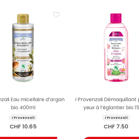
nzali Eau micellaire d’argan
I Provenzali Démaquillant 
bio 400ml
yeux à l’églantier bio 
I Provenzali
I Provenzali
CHF
10.65
CHF
7.50