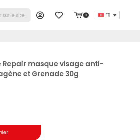
FR
0
e Repair masque visage anti-
lagène et Grenade 30g
nier