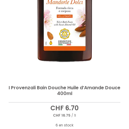
I Provenzali Bain Douche Huile d’Amande Douce
400ml
CHF
6.70
CHF
16.75
/ 1l
6 en stock