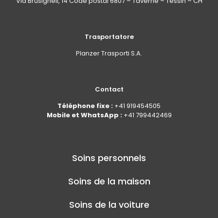
Via Brüsighell, 14 Code postal 6807 – Taverne – Tessin – CH
Trasportatore
Planzer Trasporti S.A.
Contact
Téléphone fixe :
+41 919454505
Mobile et WhatsApp :
+41 799442469
Soins personnels
Soins de la maison
Soins de la voiture