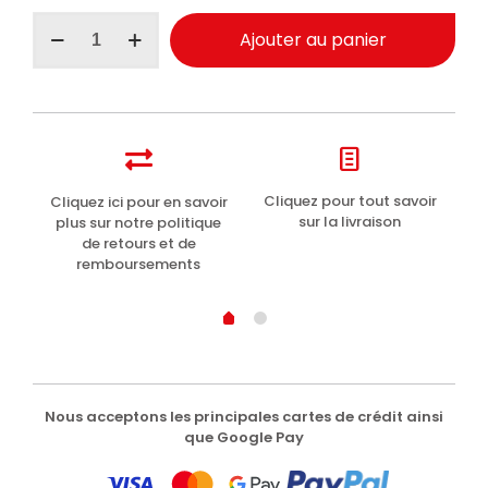
quantité
Ajouter au panier
de
I
Provenzali
Bain
Douche
Huile
d'Amande
Douce
t
Cliquez pour tout savoir
Cliquez ici pour en savoir
Li
400ml
sur la livraison
plus sur notre politique
de retours et de
remboursements
Nous acceptons les principales cartes de crédit ainsi
que Google Pay