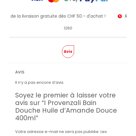
itez de la livraison gratuite dès CHF 50.– d'achat !
Recev
1260
Avis
AVIS
Il n’y a pas encore d’avis.
Soyez le premier à laisser votre
avis sur “I Provenzali Bain
Douche Huile d’Amande Douce
400ml”
Votre adresse e-mail ne sera pas publiée.
Les