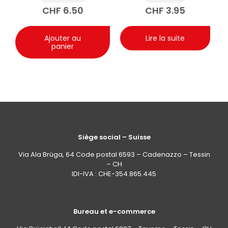
les mains avec
CHF
6.50
CHF
3.95
prébiotique 100 ml
Ajouter au
Lire la suite
panier
Siège social – Suisse
Via Ala Brüga, 64 Code postal 6593 – Cadenazzo – Tessin
– CH
IDI-IVA : CHE-354.865.445
Bureau et e-commerce