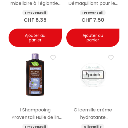
micellaire à l’églantier
Démaquillant pour les
bio 400ml
yeux à l’églantier bio
I Provenzali
I Provenzali
150ml
CHF
8.35
CHF
7.50
Ajouter au
Ajouter au
panier
panier
Épuisé
I Shampooing
Glicemille crème
Provenzali Huile de lin
hydratante
250ml
antibactérienne pour
I Provenzali
Glicemille