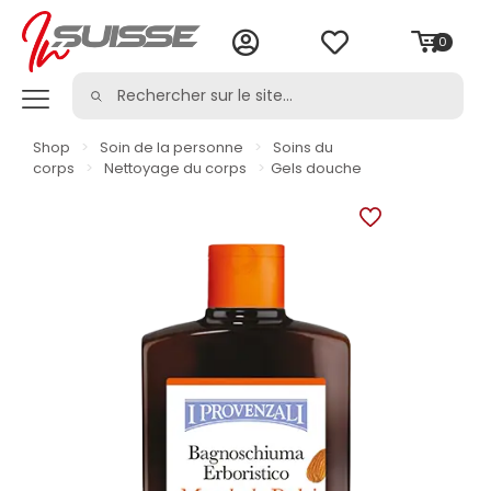
0
Shop
>
Soin de la personne
>
Soins du
corps
>
Nettoyage du corps
>
Gels douche