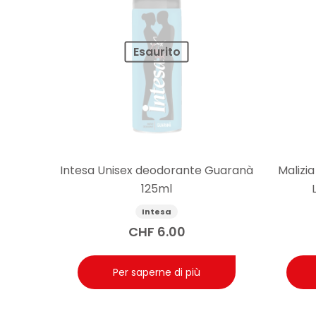
Esaurito
Intesa Unisex deodorante Guaranà
Malizi
125ml
Intesa
CHF
6.00
Per saperne di più