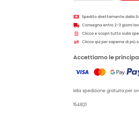
Plus
Attiva
Spedito direttamente dalla S
Purificante
Consegna entro 2-3 giorni lav
gel
Clicca e scopri tutto sulla sp
detergente
Clicca qui per saperne di più su
esfoliante
150ml
Accettiamo le principal
quantità
Approfitta della spedizione gratuita per ordi
154821