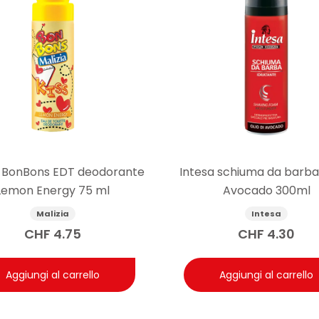
a BonBons EDT deodorante
Intesa schiuma da barba 
Lemon Energy 75 ml
Avocado 300ml
Malizia
Intesa
CHF
4.75
CHF
4.30
Aggiungi al carrello
Aggiungi al carrello