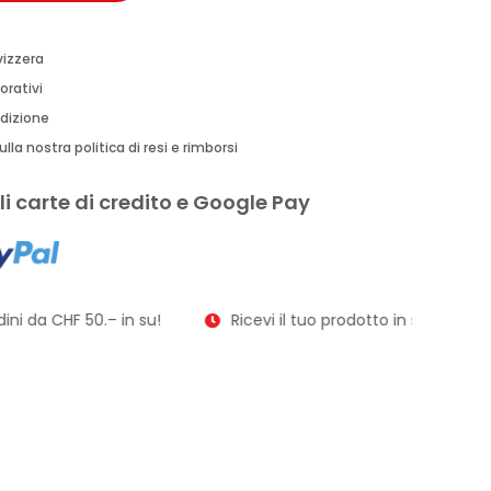
vizzera
orativi
edizione
lla nostra politica di resi e rimborsi
i carte di credito e Google Pay
ni da CHF 50.– in su!
Ricevi il tuo prodotto in soli 2–3 giorn