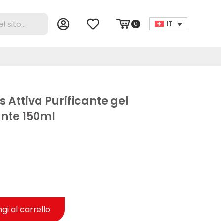
IT
0
s Attiva Purificante gel
ante 150ml
gi al carrello