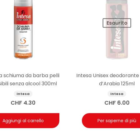
Esaurito
a schiuma da barba pelli
Intesa Unisex deodorant
ibili senza alcool 300ml
d’Arabia 125ml
Intesa
Intesa
CHF
4.30
CHF
6.00
Aggiungi al carrello
Per saperne di più