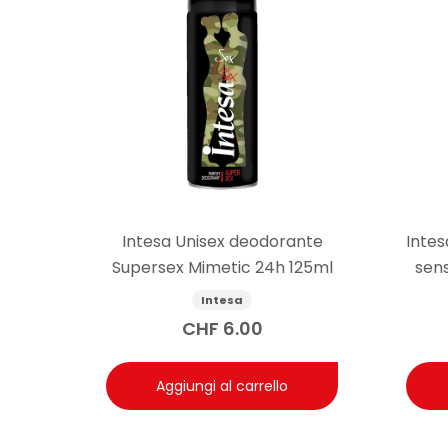
Intesa Unisex deodorante
Intes
Supersex Mimetic 24h 125ml
sens
Intesa
CHF
6.00
Aggiungi al carrello