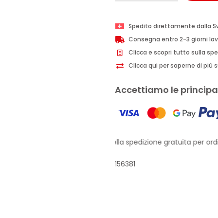
Plus
siero
Spedito direttamente dalla S
Booster
Consegna entro 2-3 giorni lav
superidratante
Clicca e scopri tutto sulla sp
ed
Clicca qui per saperne di più su
energizzante
30ml
Accettiamo le principal
quantità
Approfitta della spedizione gratuita per ordin
156381