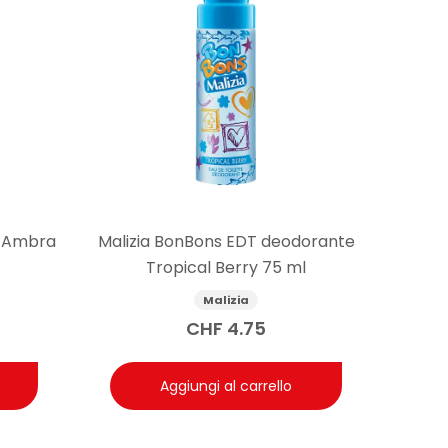
e Ambra
Malizia BonBons EDT deodorante
Tropical Berry 75 ml
Malizia
CHF
4.75
Aggiungi al carrello