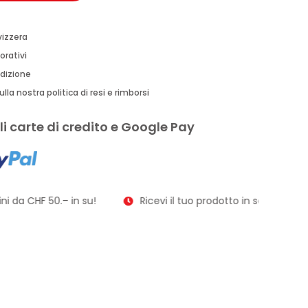
vizzera
orativi
edizione
lla nostra politica di resi e rimborsi
i carte di credito e Google Pay
i da CHF 50.– in su!
Ricevi il tuo prodotto in soli 2–3 giorni