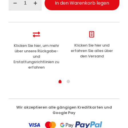
In den Warenkorb legen
Enthaarungsstreifen
Gesicht
20Stk
Menge
z
Klicken Sie hier und
Klicken Sie hier, um mehr
L
erfahren Sie alles über
über unsere Rückgabe-
den Versand
und
Erstattungsrichtlinien zu
erfahren
Wir akzeptieren alle gängigen Kreditkarten und
Google Pay