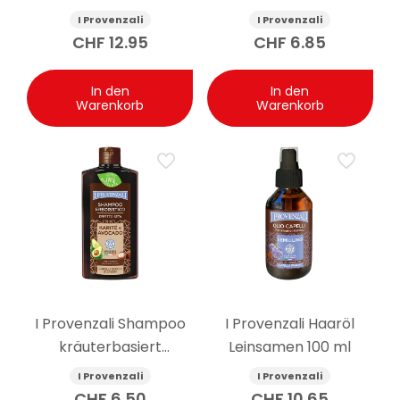
I Provenzali
I Provenzali
CHF
12.95
CHF
6.85
In den
In den
Warenkorb
Warenkorb
I Provenzali Shampoo
I Provenzali Haaröl
kräuterbasiert
Leinsamen 100 ml
Seideneffekt
I Provenzali
I Provenzali
Sheabutter und
CHF
6.50
CHF
10.65