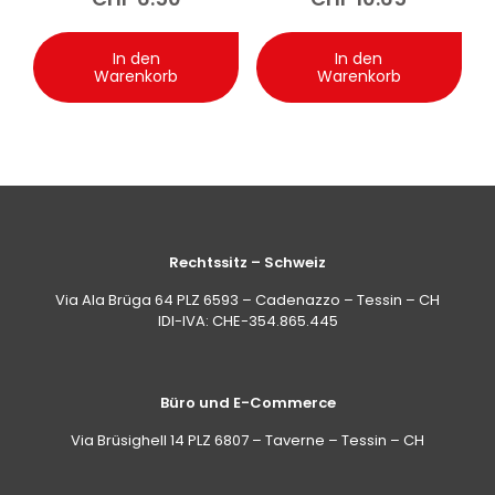
Avocado 250 ml
In den
In den
Warenkorb
Warenkorb
Rechtssitz – Schweiz
Via Ala Brüga 64 PLZ 6593 – Cadenazzo – Tessin – CH
IDI-IVA: CHE-354.865.445
Büro und E-Commerce
Via Brüsighell 14 PLZ 6807 – Taverne – Tessin – CH