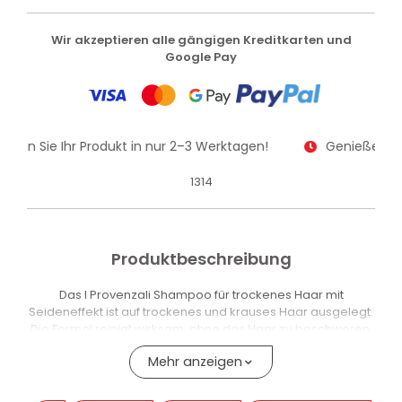
Wir akzeptieren alle gängigen Kreditkarten und
Google Pay
alten Sie Ihr Produkt in nur 2–3 Werktagen!
Genießen Sie
1314
Produktbeschreibung
Das I Provenzali Shampoo für trockenes Haar mit
Seideneffekt ist auf trockenes und krauses Haar ausgelegt.
Die Formel reinigt wirksam, ohne das Haar zu beschweren,
und hilft, es seidig und leicht kämmbar zu hinterlassen.
Mehr anzeigen
Die Waschbasis enthält sanfte Tenside pflanzlichen
Ursprungs. Die Formel ist mit Sheabutter-Öl, Avocado-