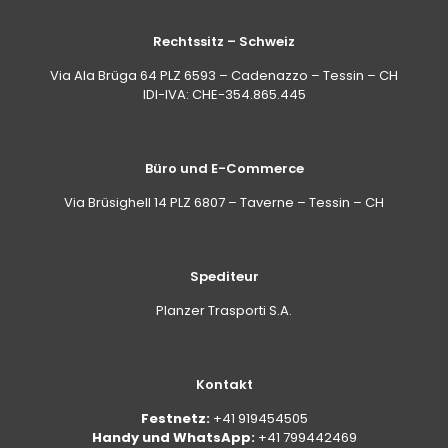
Rechtssitz – Schweiz
Via Ala Brüga 64 PLZ 6593 – Cadenazzo – Tessin – CH
IDI-IVA: CHE-354.865.445
Büro und E-Commerce
Via Brüsighell 14 PLZ 6807 – Taverne – Tessin – CH
Spediteur
Planzer Trasporti S.A.
Kontakt
Festnetz:
+41 919454505
Handy und WhatsApp:
+41 799442469