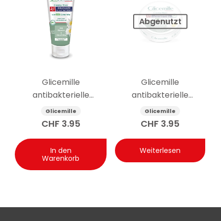
Abgenutzt
Glicemille
Glicemille
antibakterielle
antibakterielle
feuchtigkeitsspendende
feuchtigkeitsspendende
Glicemille
Glicemille
Handcreme 100ml
Handcreme mit
CHF
3.95
CHF
3.95
Präbiotikum 100 ml
In den
Weiterlesen
Warenkorb