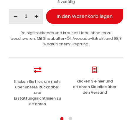
6 vorrätig
I
In den Warenkorb legen
Provenzali
Shampoo
kräuterbasiert
Reinigt trockenes und krauses Haar, ohne es zu
Seideneffekt
beschweren. Mit Sheabutter-Öl, Avocado-Extrakt und 98,8
Sheabutter
% natürlichem Ursprung.
und
Avocado
250
ml
Menge
z
Klicken Sie hier und
Klicken Sie hier, um mehr
L
erfahren Sie alles über
über unsere Rückgabe-
den Versand
und
Erstattungsrichtlinien zu
erfahren