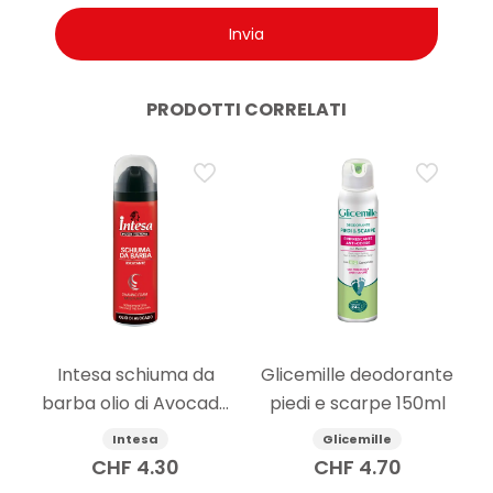
PRODOTTI CORRELATI
Intesa schiuma da
Glicemille deodorante
barba olio di Avocado
piedi e scarpe 150ml
300ml
Intesa
Glicemille
CHF
4.30
CHF
4.70