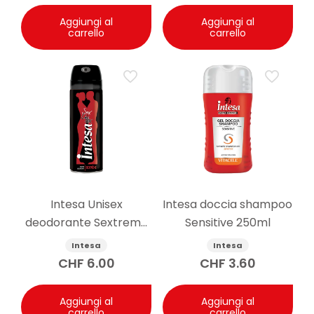
Aggiungi al
Aggiungi al
carrello
carrello
Intesa Unisex
Intesa doccia shampoo
deodorante Sextreme
Sensitive 250ml
125ml
Intesa
Intesa
CHF
6.00
CHF
3.60
Aggiungi al
Aggiungi al
carrello
carrello