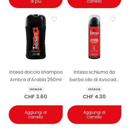
di più
carrello
Intesa doccia shampoo
Intesa schiuma da
Ambra d’Arabia 250ml
barba olio di Avocado
300ml
Intesa
Intesa
CHF
3.60
CHF
4.30
Aggiungi al
Aggiungi al
carrello
carrello