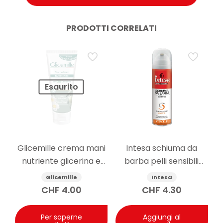
PRODOTTI CORRELATI
Esaurito
Glicemille crema mani
Intesa schiuma da
nutriente glicerina e
barba pelli sensibili
camomilla 100ml
senza alcool 300ml
Glicemille
Intesa
CHF
4.00
CHF
4.30
Per saperne
Aggiungi al