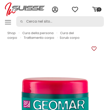
0
Shop
>
Cura della persona
>
Cura del
corpo
>
Trattamento corpo
>
Scrub corpo