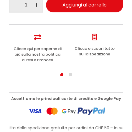
Aggiungi al carrello
fango
scrub
levigante
600g
quantità
e
Clicca e scopri tutto
Clicca qui per saperne di
sulla spedizione
più sulla nostra politica
di resi e rimborsi
Accettiamo le principali carte di credito e Google Pay
rofitta della spedizione gratuita per ordini da CHF 50.– in su!