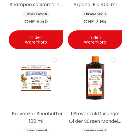
Shampoo schimmernd
Arganöl Bio 400 ml
Leinsamen 250 ml
I Provenzali
I Provenzali
CHF
6.50
CHF
7.95
In den
In den
Warenkorb
Warenkorb
I Provenzali Sheabutter
I Provenzali Duschgel
100 ml
Öl der Süssen Mandeln
400 ml
I Provenzali
I Provenzali