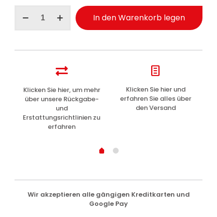
Geomar
In den Warenkorb legen
Gesichtsmaske
Feuchtigkeit
Anti-
Stress
15ml
Menge
z
Klicken Sie hier und
Klicken Sie hier, um mehr
L
erfahren Sie alles über
über unsere Rückgabe-
den Versand
und
Erstattungsrichtlinien zu
erfahren
Wir akzeptieren alle gängigen Kreditkarten und
Google Pay