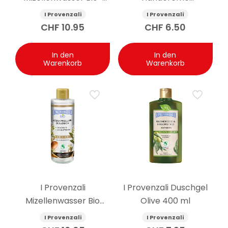
Lavendel 400 ml
empfindliche Haut
I Provenzali
I Provenzali
Olive 75 ml
CHF
10.95
CHF
6.50
In den
In den
Warenkorb
Warenkorb
I Provenzali
I Provenzali Duschgel
Mizellenwasser Bio
Olive 400 ml
Arganöl 400 ml
I Provenzali
I Provenzali