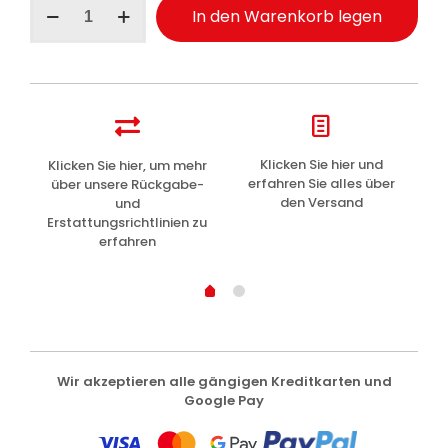
In den Warenkorb legen
Gesichtsmaske
Reparierend
15ml
Menge
z
Klicken Sie hier und
Klicken Sie hier, um mehr
L
erfahren Sie alles über
über unsere Rückgabe-
den Versand
und
Erstattungsrichtlinien zu
erfahren
Wir akzeptieren alle gängigen Kreditkarten und
Google Pay