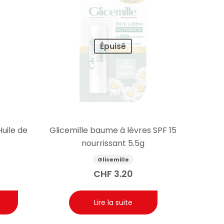
Épuisé
uile de
Glicemille baume à lèvres SPF 15
nourrissant 5.5g
Glicemille
CHF
3.20
Lire la suite