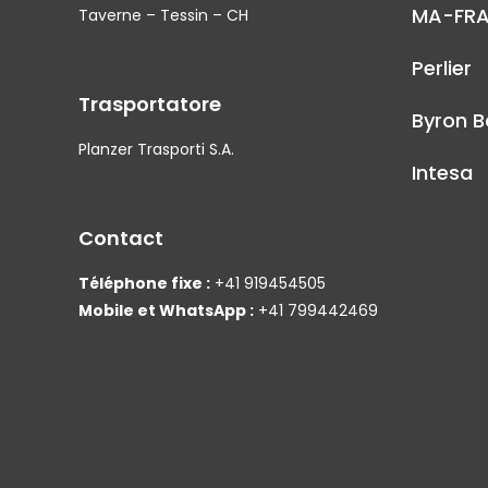
MA-FR
Taverne – Tessin – CH
Perlier
Trasportatore
Byron B
Planzer Trasporti S.A.
Intesa
Contact
Téléphone fixe :
+41 919454505
Mobile et WhatsApp :
+41 799442469