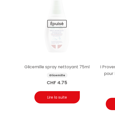
Épuisé
Glicemille spray nettoyant 75ml
I Prove
pour 
Glicemille
CHF
4.75
Lire la suite