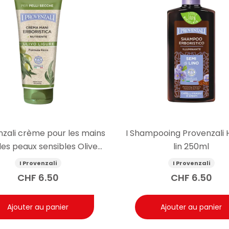
nzali crème pour les mains
I Shampooing Provenzali H
les peaux sensibles Olive
lin 250ml
75ml
I Provenzali
I Provenzali
CHF
6.50
CHF
6.50
Ajouter au panier
Ajouter au panier