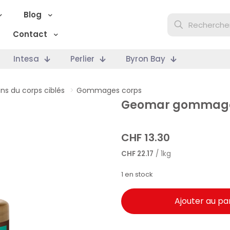
Blog
Contact
Intesa
Perlier
Byron Bay
ins du corps ciblés
>
Gommages corps
Geomar gommage 
CHF
13.30
CHF
22.17
/ 1kg
1 en stock
Ajouter au pa