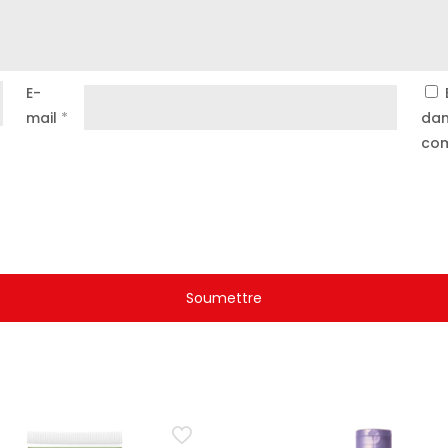
E-
mail
*
dan
com