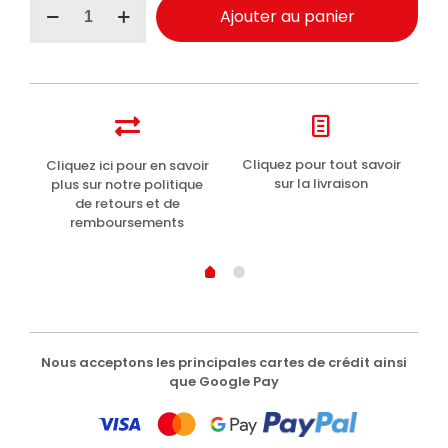
Ajouter au panier
de
Geomar
masque
tissu
Illuminant
22ml
t
Cliquez pour tout savoir
Cliquez ici pour en savoir
Li
sur la livraison
plus sur notre politique
de retours et de
remboursements
Nous acceptons les principales cartes de crédit ainsi
que Google Pay