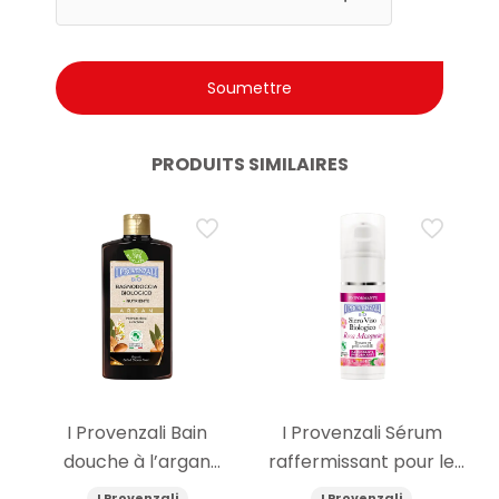
PRODUITS SIMILAIRES
I Provenzali Bain
I Provenzali Sérum
douche à l’argan
raffermissant pour le
biologique 400ml
visage à l’églantier bio
I Provenzali
I Provenzali