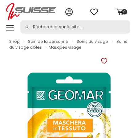
0
Shop
>
Soin de la personne
>
Soins du visage
>
Soins
du visage ciblés
>
Masques visage