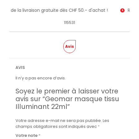
itez de la livraison gratuite dès CHF 50.– d'achat !
Recev
115531
Avis
AVIS
Il n’y a pas encore d’avis.
Soyez le premier à laisser votre
avis sur “Geomar masque tissu
Illuminant 22ml”
Votre adresse e-mail ne sera pas publiée.
Les
champs obligatoires sont indiqués avec
*
Votre note
*