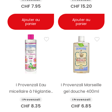
30ml
CHF
7.95
CHF
15.20
Ajouter au
Ajouter au
panier
panier
I Provenzali Eau
I Provenzali Marseille
micellaire à l’églantier
gel douche 400ml
bio 400ml
I Provenzali
I Provenzali
CHF
8.35
CHF
6.85