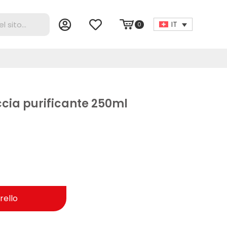
IT
0
cia purificante 250ml
rello