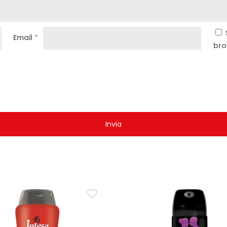
Email
*
bro