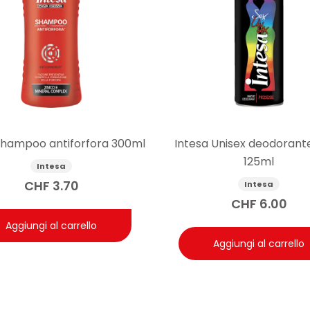
shampoo antiforfora 300ml
Intesa Unisex deodorante
125ml
Intesa
CHF
3.70
Intesa
CHF
6.00
Aggiungi al carrello
Aggiungi al carrello