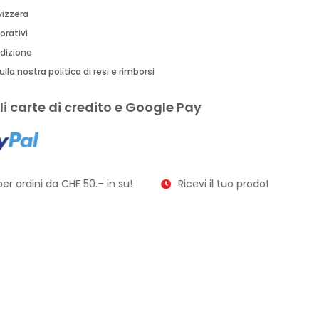
vizzera
orativi
edizione
lla nostra politica di resi e rimborsi
i carte di credito e Google Pay
r ordini da CHF 50.– in su!
Ricevi il tuo prodotto in soli 2–