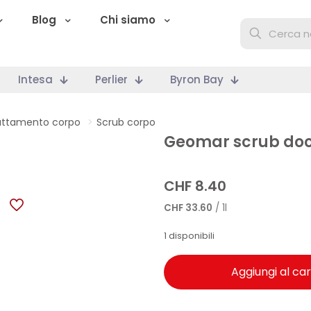
Blog
Chi siamo
Intesa
Perlier
Byron Bay
attamento corpo
>
Scrub corpo
Geomar scrub doc
CHF
8.40
CHF
33.60
/ 1l
1 disponibili
Aggiungi al car