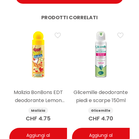
PRODOTTI CORRELATI
Malizia BonBons EDT
Glicemille deodorante
deodorante Lemon
piedi e scarpe 150ml
Energy 75 ml
Malizia
Glicemille
CHF
4.75
CHF
4.70
Aggiungi al
Aggiungi al