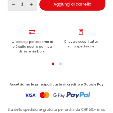
Aggiungi al carrello
scrub
doccia
setificante
250ml
quantità
e
Clicca e scopri tutto
Clicca qui per saperne di
sulla spedizione
più sulla nostra politica
di resi e rimborsi
Accettiamo le principali carte di credito e Google Pay
rofitta della spedizione gratuita per ordini da CHF 50.– in su!