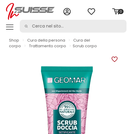
0
Shop
>
Cura della persona
>
Cura del
corpo
>
Trattamento corpo
>
Scrub corpo