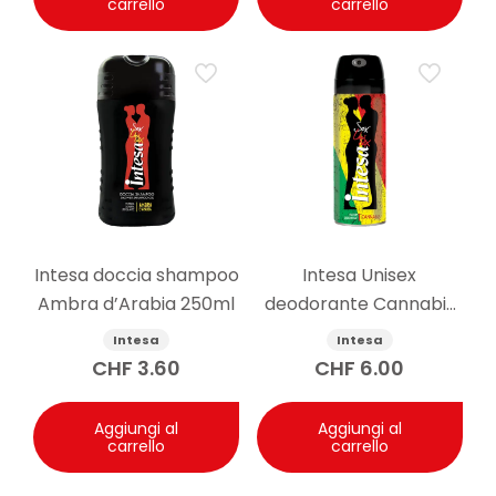
carrello
carrello
Intesa doccia shampoo
Intesa Unisex
Ambra d’Arabia 250ml
deodorante Cannabis
125ml
Intesa
Intesa
CHF
3.60
CHF
6.00
Aggiungi al
Aggiungi al
carrello
carrello