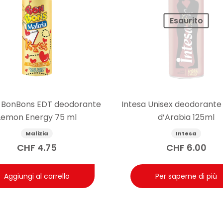
Esaurito
a BonBons EDT deodorante
Intesa Unisex deodorant
Lemon Energy 75 ml
d’Arabia 125ml
Malizia
Intesa
CHF
4.75
CHF
6.00
Aggiungi al carrello
Per saperne di più