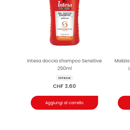
Intesa doccia shampoo Sensitive
Malizi
250ml
Intesa
CHF
3.60
Aggiungi al carrello