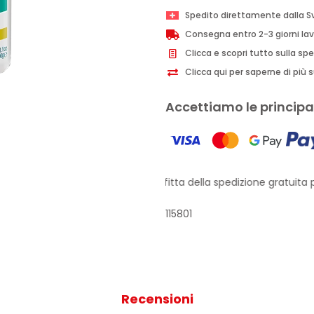
illuminante
Spedito direttamente dalla S
600g
Consegna entro 2-3 giorni lav
quantità
Clicca e scopri tutto sulla sp
Clicca qui per saperne di più su
Accettiamo le principal
Approfitta della spedizione gratuita pe
115801
Recensioni