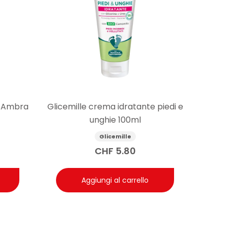
e Ambra
Glicemille crema idratante piedi e
unghie 100ml
Glicemille
CHF
5.80
Aggiungi al carrello