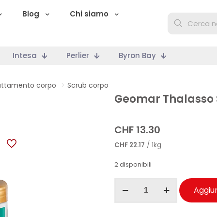
Blog
Chi siamo
Intesa
Perlier
Byron Bay
attamento corpo
>
Scrub corpo
Geomar Thalasso 
CHF
13.30
CHF
22.17
/ 1kg
2 disponibili
Geomar
Aggiun
Thalasso
Scrub