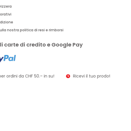
vizzera
orativi
edizione
lla nostra politica di resi e rimborsi
i carte di credito e Google Pay
r ordini da CHF 50.– in su!
Ricevi il tuo prodotto in soli 2–