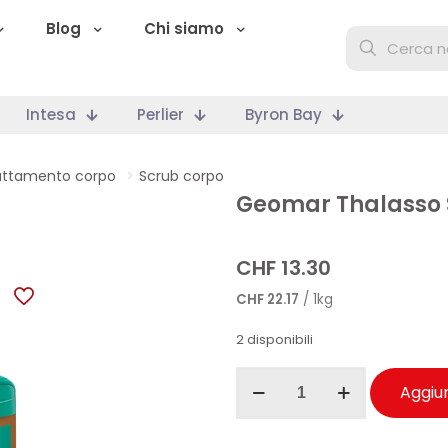
Blog
Chi siamo
Intesa
Perlier
Byron Bay
attamento corpo
>
Scrub corpo
Geomar Thalasso 
CHF
13.30
CHF
22.17
/ 1kg
2 disponibili
Geomar
Aggiun
Thalasso
Scrub