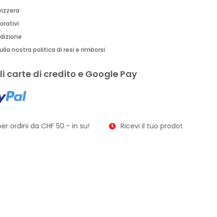
vizzera
orativi
edizione
lla nostra politica di resi e rimborsi
i carte di credito e Google Pay
r ordini da CHF 50.– in su!
Ricevi il tuo prodotto in soli 2–