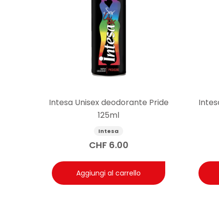
Intesa Unisex deodorante Pride
Intes
125ml
Intesa
CHF
6.00
Aggiungi al carrello