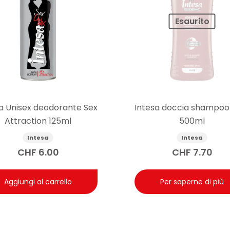
Esaurito
a Unisex deodorante Sex
Intesa doccia shampoo
Attraction 125ml
500ml
Intesa
Intesa
CHF
6.00
CHF
7.70
Aggiungi al carrello
Per saperne di più