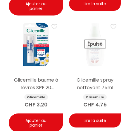
Ajouter au
Lire la suite
panier
Épuisé
Glicemille baume à
Glicemille spray
lèvres SPF 20
nettoyant 75ml
protecteur 5.5g
Glicemille
Glicemille
CHF
3.20
CHF
4.75
Ajouter au
Lire la suite
panier