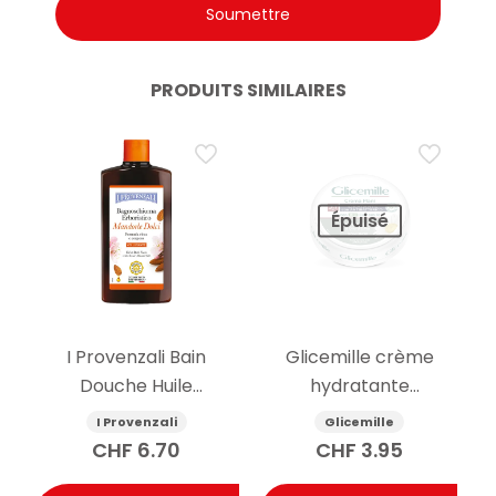
PRODUITS SIMILAIRES
Épuisé
I Provenzali Bain
Glicemille crème
Douche Huile
hydratante
d’Amande Douce
antibactérienne pour
I Provenzali
Glicemille
400ml
les mains avec
CHF
6.70
CHF
3.95
prébiotique 100 ml