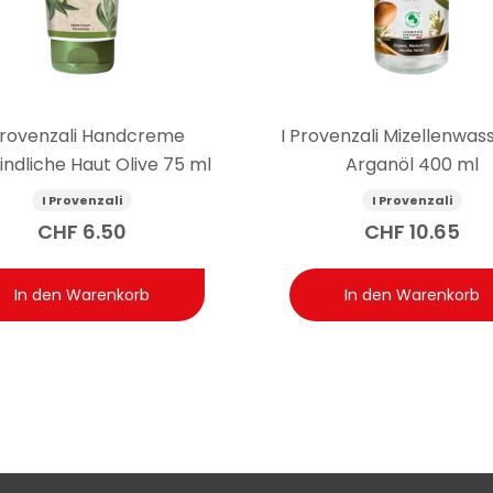
gende Creme ohne Duftstoffe ist sensorisch neutraler; wer vollst
el von I Provenzali auf Nickel, Chrom und Kobalt getestet u
Provenzali Handcreme
I Provenzali Mizellenwass
I Provenzali ist auf die Schwermetalle Nickel, Chrom und Kobalt 
ndliche Haut Olive 75 ml
Arganöl 400 ml
tändig aus: Bei bekannten Allergien gegen diese Metalle empfiehlt 
ren.
I Provenzali
I Provenzali
CHF
6.50
CHF
10.65
In den Warenkorb
In den Warenkorb