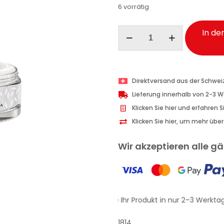
6 vorrätig
I
In de
Provenzali
Gesicht
Creme-
Gel
Direktversand aus der Schwei
beruhigend
Lieferung innerhalb von 2-3 
Bio-
Klicken Sie hier und erfahren 
Lavendel
Klicken Sie hier, um mehr übe
50
ml
Wir akzeptieren alle 
Menge
Erhalten Sie Ihr Produkt in nur 2–3 Werktag
1814