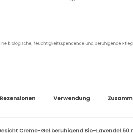
eine biologische, feuchtigkeitsspendende und beruhigende Pflege
 fetten, und hinterlässt ein frisches, weiches, elastisches und 
fermentiertes italienisches Bio-Haferwasser sowie pflanzliche Ex
lege mit Wirkstoffen aus regionalen Pflanzen und Blüten, währe
Rezensionen
Verwendung
Zusamm
aturidentische Inhaltsstoffe sowie 98,1 % zertifizierbare Bio-Inha
chnet, 100 % vegan, dermatologisch auf empfindlicher Haut gete
i Gesicht Creme-Gel beruhigend Bio-Lavendel 50 