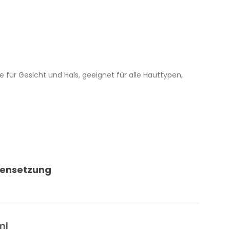
 für Gesicht und Hals, geeignet für alle Hauttypen,
angenehmes Hautgefühl auf trockener und dehydrierter
trakte aus Salbei und Kornblume.
nd die aromatische Duftnote vollständig natürlichen
ensetzung
ltsstoffe.
stet, auf Schwermetalle geprüft und mit getesteter
ml