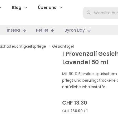
Blog
Über uns
Intesa
Perlier
Byron Bay
ichtsfeuchtigkeitspflege
>
Gesichtsgel
I Provenzali Gesi
Lavendel 50 ml
Mit 60 % Bio-Aloe, ligurische
pflegt und beruhigt trockene o
natürliche Inhaltsstoffe.
CHF
13.30
CHF
266.00
/ 1l