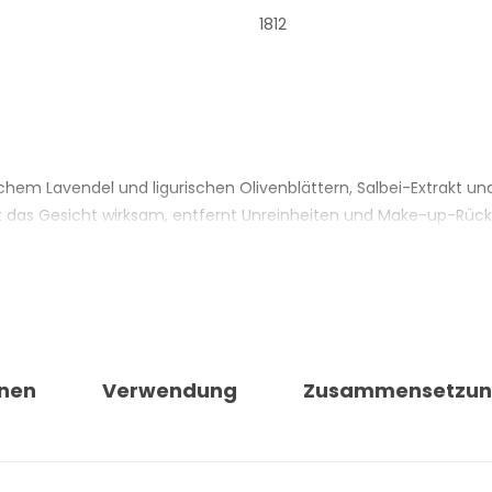
1812
schem Lavendel und ligurischen Olivenblättern, Salbei-Extrakt und
gt das Gesicht wirksam, entfernt Unreinheiten und Make-up-Rücks
e und Weizenkleie – von Natur aus reich an Alpha-Hydroxysäuren
rnen. Die wasserbasierte Formel mit Gerstenwasser rundet die R
ntischen Ursprungs; 95,1 % der zertifizierbaren Inhaltsstoffe sind 
hen Region. Dermatologisch auf empfindlicher Haut getestet und
nen
Verwendung
Zusammensetzu
unststoff.
GER I PROVENZALI