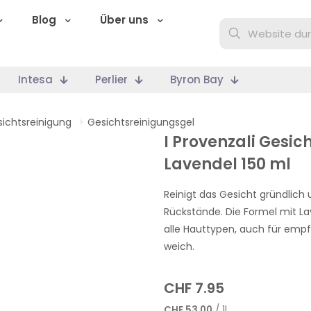
Blog
Über uns
Intesa
Perlier
Byron Bay
ichtsreinigung
>
Gesichtsreinigungsgel
I Provenzali Gesic
Lavendel 150 ml
Reinigt das Gesicht gründlich
Rückstände. Die Formel mit Lav
alle Hauttypen, auch für empfi
weich.
CHF
7.95
CHF
53.00
/ 1l