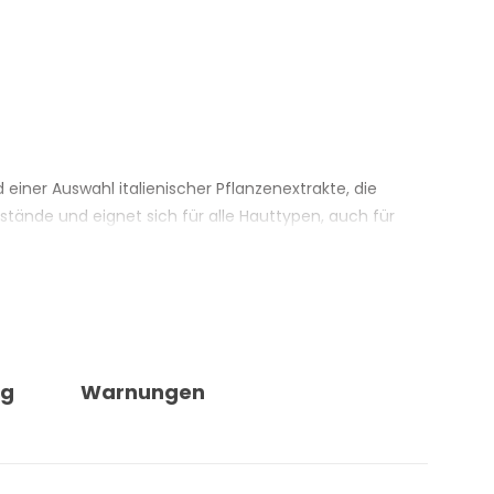
 einer Auswahl italienischer Pflanzenextrakte, die
tände und eignet sich für alle Hauttypen, auch für
 – helfen, im Laufe des Tages angesammelte
einigung mit einem milden Profil ab.
biologisch, mit CCPB-Zertifizierung. Das Produkt ist 100
 auf Schwermetalle geprüft: Nickel, Chrom und Kobalt
ng
Warnungen