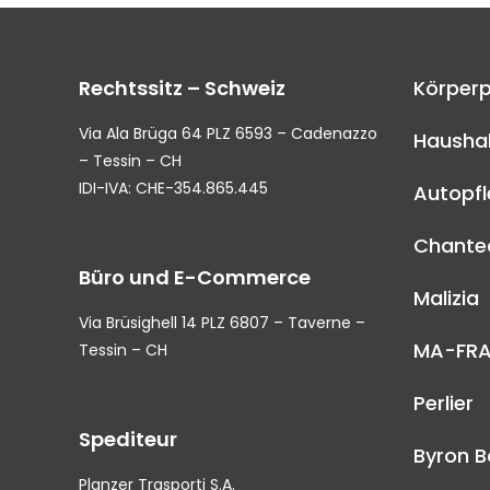
Rechtssitz – Schweiz
Körperp
Via Ala Brüga 64 PLZ 6593 – Cadenazzo
Haushal
– Tessin – CH
IDI-IVA: CHE-354.865.445
Autopf
Chantec
Büro und E-Commerce
Malizia
Via Brüsighell 14 PLZ 6807 – Taverne –
MA-FR
Tessin – CH
Perlier
Spediteur
Byron B
Planzer Trasporti S.A.