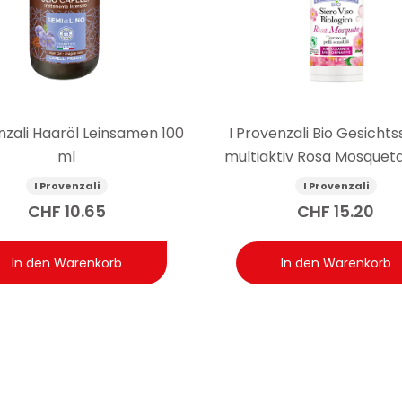
el auf Schwermetalle wie Nickel, Chrom und Kobalt geteste
uf die Schwermetalle Nickel, Chrom und Kobalt getestet, mit einem
ika besondere Aufmerksamkeit schenken.
nzali Haaröl Leinsamen 100
I Provenzali Bio Gesicht
ml
multiaktiv Rosa Mosquet
I Provenzali
I Provenzali
CHF
10.65
CHF
15.20
In den Warenkorb
In den Warenkorb