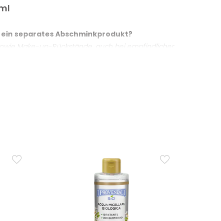
 ml
an ein separates Abschminkprodukt?
en sowie Make-up-Rückstände, auch bei empfindlicher
 Abschminkprodukt, zum Beispiel einem
 Exfoliation oder sanfte Reinigung?
r täglichen Reinigung ein frischeres und verfeinertes
elmässigen Gebrauch konzipiert ist.
indlicher Haut?
gisch an empfindlicher Haut getestet. Es reinigt im
aut und unreiner Haut?
ndlich und ist sowohl für normale Haut als auch für
t.