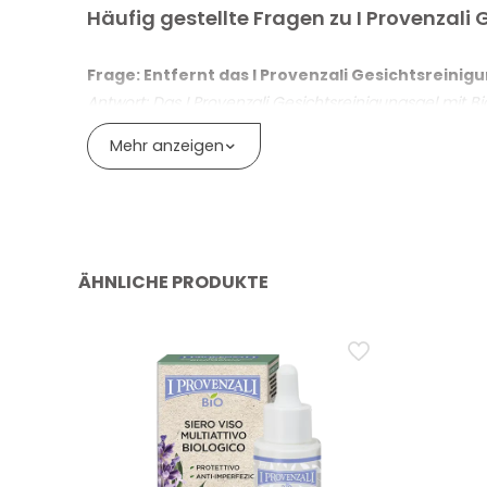
Mit biologischem Lavendel und ligurischen Olivenbl
Häufig gestellte Fragen zu I Provenzali
Italienische Extrakte reich an natürlichen Alpha-H
Frage: Entfernt das I Provenzali Gesichtsrein
99,1 % natürliche Inhaltsstoffe; 95,1 % zertifizierba
Antwort: Das I Provenzali Gesichtsreinigungsgel mit 
100 % vegan, geeignet auch für empfindliche Hau
Haut. Bei wasserfestem Make-up, insbesondere im Au
Mehr anzeigen
Mizellenwasser, zu ergänzen.
Flasche aus 100 % recyceltem Kunststoff
Frage: Welche Rolle spielen die natürlichen Alp
Antwort: Die natürlichen Alpha-Hydroxysäuren aus der
Hautgefühl zu erzielen. Es handelt sich nicht um ein s
ÄHNLICHE PRODUKTE
Frage: Eignet sich das Reinigungsgel mit Laven
Antwort: Das Reinigungsgel mit Lavendel ist für alle 
täglichen Gebrauch, ohne aggressiv zu wirken, und hin
Frage: Eignet sich dieses reinigende Gel für al
Antwort: Das reinigende Gel eignet sich für alle Hautt
Personen, die eine stärker reinigende Wirkung wünsch