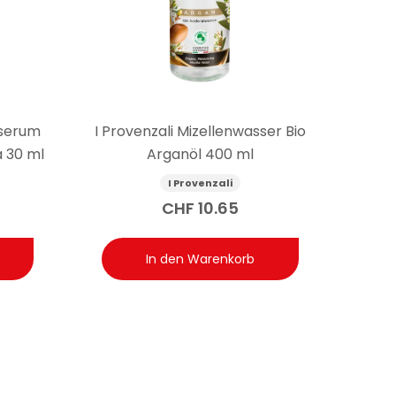
t?
 Gehalt von unter 0,0001%. Diese Information ist
sserum
I Provenzali Mizellenwasser Bio
a 30 ml
Arganöl 400 ml
I Provenzali
CHF
10.65
In den Warenkorb