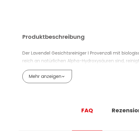
Produktbeschreibung
Der Lavendel Gesichtsreiniger I Provenzali mit biologi
reich an natürlichen Alpha-Hydroxysäuren sind, reini
empfindliche Haut.
Mehr anzeigen
Die italienischen Extrakte aus Apfel, Zitrone, Traub
Unreinheiten und letzte Make-up-Rückstände zu entfe
99,1 % der Inhaltsstoffe sind natürlichen oder naturide
% vegan und setzt auf Inhaltsstoffe aus der ligurisc
FAQ
Rezensio
liegen unter 0,0001 %. Flasche aus 100 % recyceltem K
VORTEILE DES LAVENDEL GESICHTSREINI