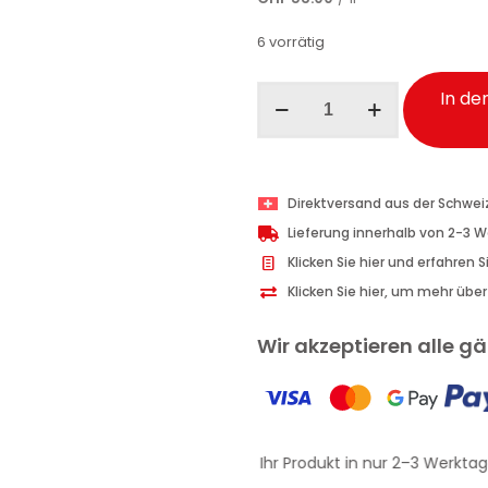
6 vorrätig
I
In de
Provenzali
Gesichtsreinigungsgel
Biologischer
Lavendel
Direktversand aus der Schwei
150
Lieferung innerhalb von 2-3 
ml
Klicken Sie hier und erfahren 
Menge
Klicken Sie hier, um mehr übe
Wir akzeptieren alle 
Erhalten Sie Ihr Produkt in nur 2–3 Werktage