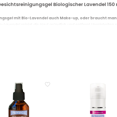
ättern, Salbei-Extrakt und regionalen Inhaltsstoffen
 Gesichtsreinigungsgel Biologischer Lavendel 150
ydroxysäuren: Apfel, Zitrone, Traube und Weizenkleie
igungsgel mit Bio-Lavendel auch Make-up, oder braucht m
re biologische Inhaltsstoffe CCPB
Bio-Lavendel reinigt die Haut gründlich und entfernt Unreinheit
t und dermatologisch getestet
genbereich, empfiehlt es sich, die Routine mit einem separaten
ha-Hydroxysäuren im Reinigungsgel mit Lavendel: intensive
 Synergie italienischer Pflanzenextrakte helfen dabei, während de
tarkes Peeling: Das Produkt ist ein Abspülprodukt, das für den reg
del für den täglichen Einsatz morgens und abends auf empf
Hauttypen geeignet, auch für empfindliche Haut, und ist dermatolo
terlässt die Haut frisch und sauber.
le Hauttypen oder erzielt es bessere Ergebnisse bei Mischh
ypen, einschliesslich empfindlicher Haut. Es reinigt frisch und grü
en, geeignet, dabei bleibt der Ansatz im täglichen Gebrauch sanf