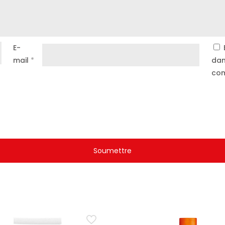
E-
mail
*
dan
com