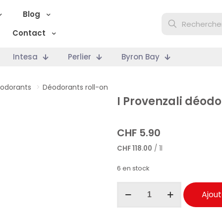
Blog
Contact
Intesa
Perlier
Byron Bay
odorants
>
Déodorants roll-on
I Provenzali déod
CHF
5.90
CHF
118.00
/ 1l
6 en stock
quantité
Ajout
de
I