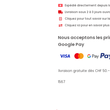
Provenzali
Expédié directement depuis l
déodorant
Livraison sous 2 à 3 jours ouv
roll-
Cliquez pour tout savoir sur la
on
Cliquez ici pour en savoir pl
Aloe
Organic
Nous acceptons les pri
50ml
Google Pay
Profitez de la livraison gratuite dès CHF 50.– d
1567