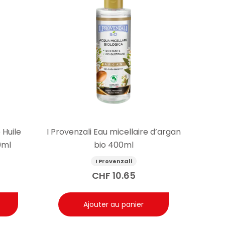
 Huile
I Provenzali Eau micellaire d’argan
0ml
bio 400ml
I Provenzali
CHF
10.65
Ajouter au panier