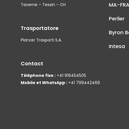
MA-FR
Taverne – Tessin – CH
Perlier
Trasportatore
Byron B
Planzer Trasporti S.A.
Intesa
Contact
Téléphone fixe :
+41 919454505
Mobile et WhatsApp :
+41 799442469