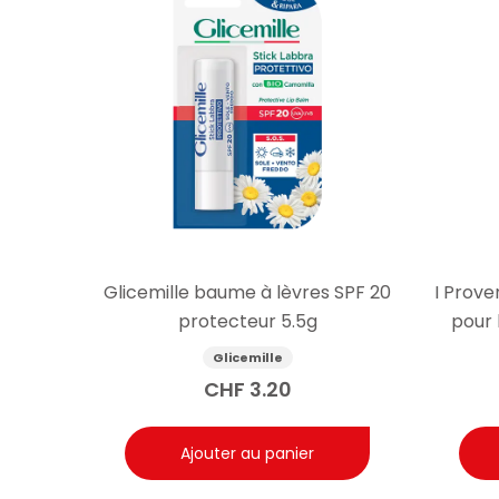
Glicemille baume à lèvres SPF 20
I Prove
protecteur 5.5g
pour 
Glicemille
CHF
3.20
Ajouter au panier