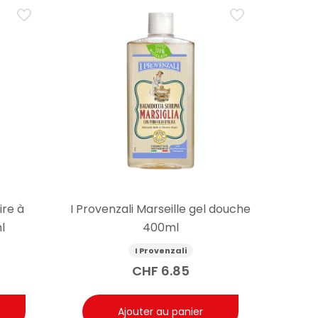
ire à
I Provenzali Marseille gel douche
l
400ml
I Provenzali
CHF
6.85
Ajouter au panier