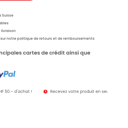
a Suisse
rables
 livraison
us sur notre politique de retours et de remboursements
ncipales cartes de crédit ainsi que
F 50.– d'achat !
Recevez votre produit en seulement 2 à 