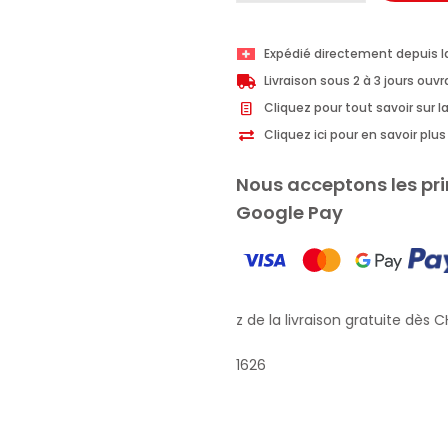
I
Provenzali
Expédié directement depuis l
Organic
Livraison sous 2 à 3 jours ouv
Argan
Cliquez pour tout savoir sur la
Facial
Cliquez ici pour en savoir pl
Cleansing
Milk
Nous acceptons les pri
200ml
Google Pay
Profitez de la livraison gratuite dès CH
1626