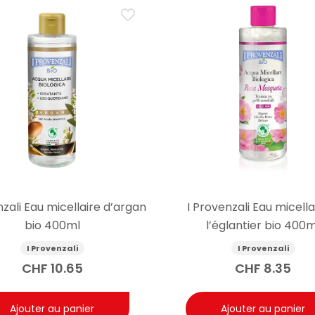
nzali Eau micellaire d’argan
I Provenzali Eau micella
bio 400ml
l’églantier bio 400m
I Provenzali
I Provenzali
CHF
10.65
CHF
8.35
Ajouter au panier
Ajouter au panier