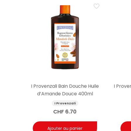
I Provenzali Bain Douche Huile
I Prove
d’Amande Douce 400ml
I Provenzali
CHF
6.70
Ajouter au panier