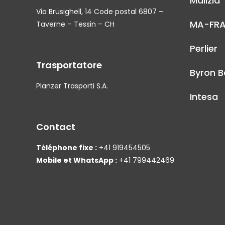
Malizia
Via Brüsighell, 14 Code postal 6807 –
MA-FR
Taverne – Tessin – CH
Perlier
Trasportatore
Byron B
Planzer Trasporti S.A.
Intesa
Contact
Téléphone fixe :
+41 919454505
Mobile et WhatsApp :
+41 799442469