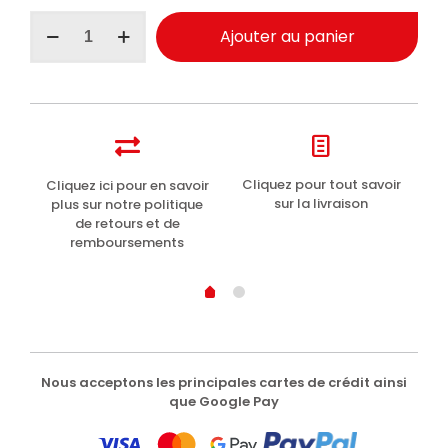
quantité
Ajouter au panier
de
I
Provenzali
Rose
musquée
bio
anti-
poches
t
Cliquez pour tout savoir
Cliquez ici pour en savoir
Li
contour
sur la livraison
plus sur notre politique
des
de retours et de
yeux
remboursements
15ml
Nous acceptons les principales cartes de crédit ainsi
que Google Pay