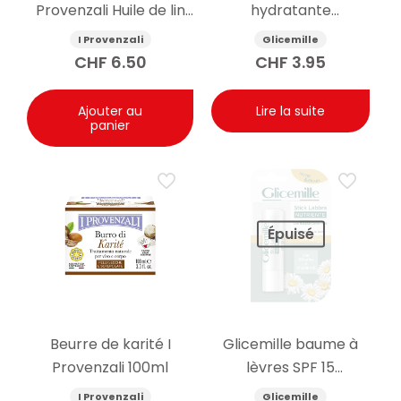
Provenzali Huile de lin
hydratante
250ml
antibactérienne pour
I Provenzali
Glicemille
les mains avec
CHF
6.50
CHF
3.95
prébiotique 100 ml
Ajouter au
Lire la suite
panier
Épuisé
Beurre de karité I
Glicemille baume à
Provenzali 100ml
lèvres SPF 15
nourrissant 5.5g
I Provenzali
Glicemille