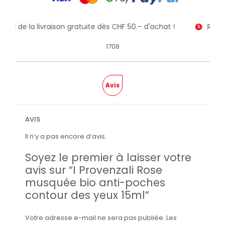
fitez de la livraison gratuite dès CHF 50.– d'achat !
Recev
1708
Avis
AVIS
Il n’y a pas encore d’avis.
Soyez le premier à laisser votre
avis sur “I Provenzali Rose
musquée bio anti-poches
contour des yeux 15ml”
Votre adresse e-mail ne sera pas publiée.
Les