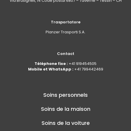
Via Brüsighell, 14 Code postal 6807 – Taverne – Tessin – CH
Trasportatore
Planzer Trasporti S.A.
Contact
Téléphone fixe :
+41 919454505
Mobile et WhatsApp :
+41 799442469
Soins personnels
Soins de la maison
Soins de la voiture