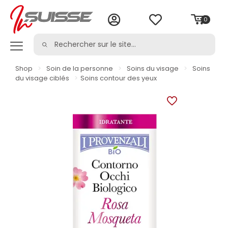
0
Shop
>
Soin de la personne
>
Soins du visage
>
Soins
du visage ciblés
>
Soins contour des yeux