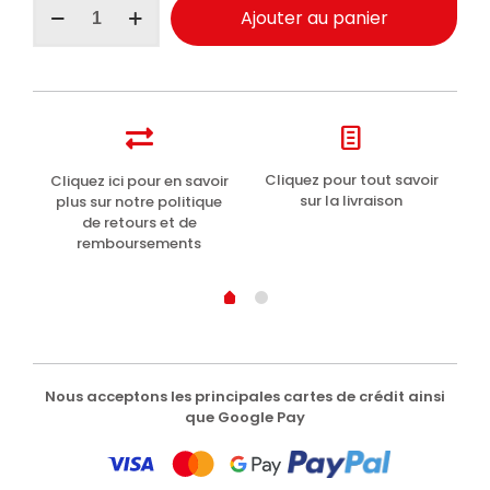
Ajouter au panier
de
I
Provenzali
Savon
de
Marseille
250ml
t
Cliquez pour tout savoir
Cliquez ici pour en savoir
Li
sur la livraison
plus sur notre politique
de retours et de
remboursements
Nous acceptons les principales cartes de crédit ainsi
que Google Pay