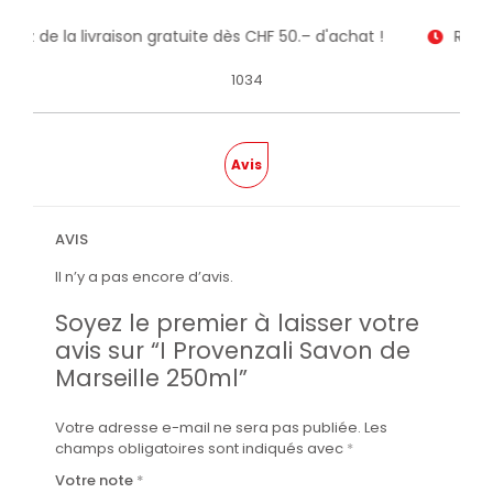
fitez de la livraison gratuite dès CHF 50.– d'achat !
Recev
1034
Avis
AVIS
Il n’y a pas encore d’avis.
Soyez le premier à laisser votre
avis sur “I Provenzali Savon de
Marseille 250ml”
Votre adresse e-mail ne sera pas publiée.
Les
champs obligatoires sont indiqués avec
*
Votre note
*