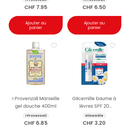
CHF
7.95
CHF
6.50
Ajouter au
Ajouter au
panier
panier
I Provenzali Marseille
Glicemille baume à
gel douche 400ml
lèvres SPF 20
protecteur 5.5g
I Provenzali
Glicemille
CHF
6.85
CHF
3.20