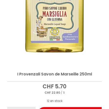
I Provenzali Savon de Marseille 250ml
CHF
5.70
CHF
22.80
/ 1l
12 en stock
quantité