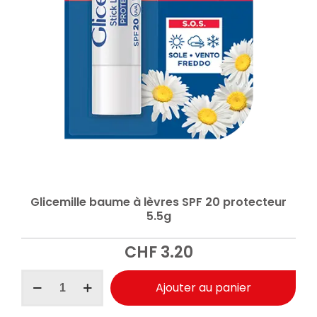
Glicemille baume à lèvres SPF 20 protecteur
5.5g
CHF
3.20
quantité
Ajouter au panier
de
Glicemille
baume