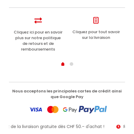
à
lèvres
SPF
20
protecteur
t
Cliquez pour tout savoir
Cliquez ici pour en savoir
Li
5.5g
sur la livraison
plus sur notre politique
de retours et de
remboursements
Nous acceptons les principales cartes de crédit ainsi
que Google Pay
fitez de la livraison gratuite dès CHF 50.– d'achat !
Recev