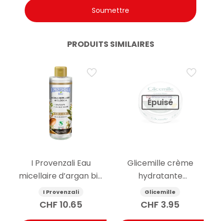
PRODUITS SIMILAIRES
Épuisé
I Provenzali Eau
Glicemille crème
micellaire d’argan bio
hydratante
400ml
antibactérienne pour
I Provenzali
Glicemille
les mains avec
CHF
10.65
CHF
3.95
prébiotique 100 ml