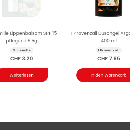
mille Lippenbalsam SPF 15
I Provenzali Duschgel Arg
pflegend 5.5g
400 ml
Glicemille
I Provenzali
CHF
3.20
CHF
7.95
Weiterlesen
In den Warenkorb