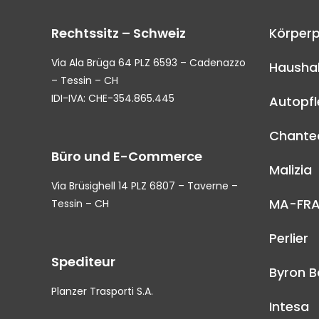
Rechtssitz – Schweiz
Körperp
Via Ala Brüga 64 PLZ 6593 – Cadenazzo
Haushal
– Tessin – CH
IDI-IVA: CHE-354.865.445
Autopf
Chantec
Büro und E-Commerce
Malizia
Via Brüsighell 14 PLZ 6807 – Taverne –
MA-FR
Tessin – CH
Perlier
Spediteur
Byron B
Planzer Trasporti S.A.
Intesa