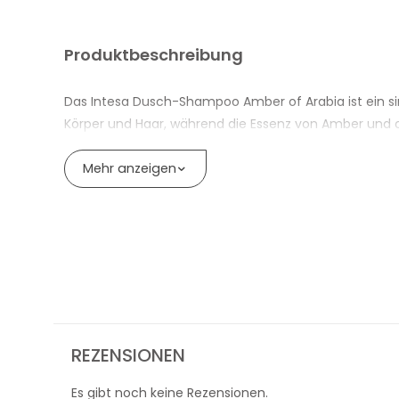
Produktbeschreibung
Das Intesa Dusch-Shampoo Amber of Arabia ist ein sinn
Körper und Haar, während die Essenz von Amber und o
einen reichhaltigen und angenehmen Schaum, perfek
Mehr anzeigen
Wie unterscheidet es sich von anderen Duschshamp
Das Intesa Shower Shampoo Amber of Arabia spendet 
eleganten und maskulinen Duft, der stundenlang auf d
Ist es für den täglichen Gebrauch geeignet?
Sicherlich. Die Formel ist dermatologisch getestet un
Es ist also die perfekte Wahl für den Mann, der sich g
INTESA SHOWER SHAMPOO AMBER OF A
REZENSIONEN
2-in-1-Formel für Körper und Haar
Es gibt noch keine Rezensionen.