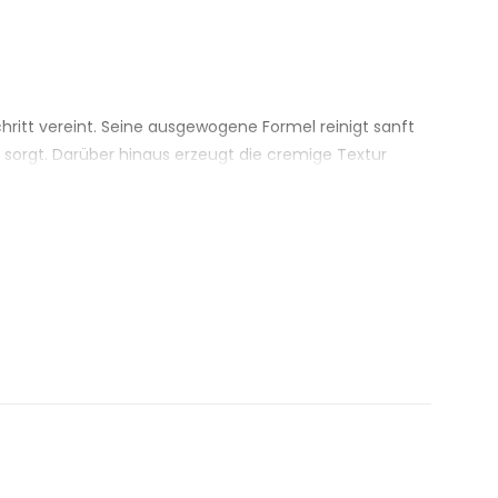
hritt vereint. Seine ausgewogene Formel reinigt sanft
 sorgt. Darüber hinaus erzeugt die cremige Textur
n.
und verströmt gleichzeitig einen lang anhaltenden,
, so dass sie auch für häufiges Waschen geeignet ist.
erlässt.