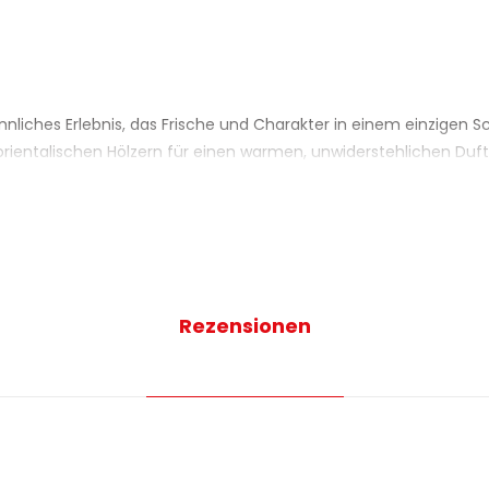
liches Erlebnis, das Frische und Charakter in einem einzigen Sc
rientalischen Hölzern für einen warmen, unwiderstehlichen Duft
t, um die Sinne nach einem anstrengenden Tag zu regeneriere
oos?
dank seiner weichmachenden Wirkstoffe intensive Feuchtigkeit 
er Haut verweilt.
Rezensionen
d so konzipiert, dass sie den physiologischen pH-Wert respektiert
erne mit Stil pflegt und eine Spur von Energie und Verführung hint
RABIA – HAUPTVORTEILE