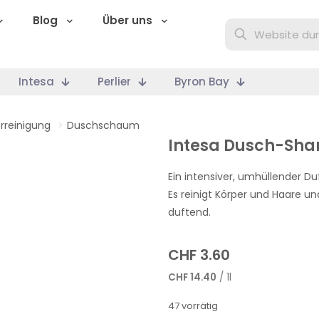
Blog
Über uns
Intesa
Perlier
Byron Bay
rreinigung
>
Duschschaum
Intesa Dusch-Sh
Ein intensiver, umhüllender Duf
Es reinigt Körper und Haare u
duftend.
CHF
3.60
CHF
14.40
/ 1l
47 vorrätig