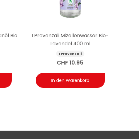
anöl Bio
I Provenzali Mizellenwasser Bio-
Lavendel 400 ml
I Provenzali
CHF
10.95
In den Warenkorb