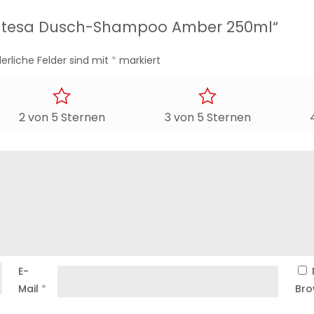
alischen Hölzern
 „Intesa Dusch-Shampoo Amber 250ml“
derliche Felder sind mit
*
markiert
 geschmeidig
2 von 5 Sternen
3 von 5 Sternen
port
t
E-
Mail
*
Bro
 und Stil