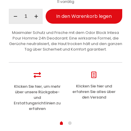
11 vorrätig
Intesa
In den Warenkorb legen
Pour
Homme
Deodorant
Maximaler Schutz und Frische mit dem Odor Block Intesa
Odor
Pour Homme 24h Deodorant. Eine wirksame Formel, die
Block
Gerüche neutralisiert, die Haut trocken hält und den ganzen
24h
Tag über Sicherheit und Komfort garantiert.
150ml
Menge
z
Klicken Sie hier und
Klicken Sie hier, um mehr
L
erfahren Sie alles über
über unsere Rückgabe-
den Versand
und
Erstattungsrichtlinien zu
erfahren