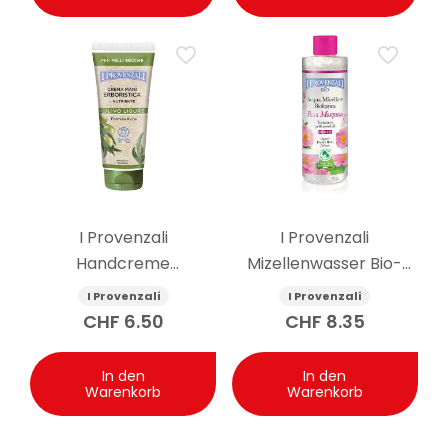
I Provenzali
I Provenzali
Handcreme
Mizellenwasser Bio-
empfindliche Haut
Rosenmuskatnuss 400
I Provenzali
I Provenzali
Olive 75 ml
ml
CHF
6.50
CHF
8.35
In den
In den
Warenkorb
Warenkorb