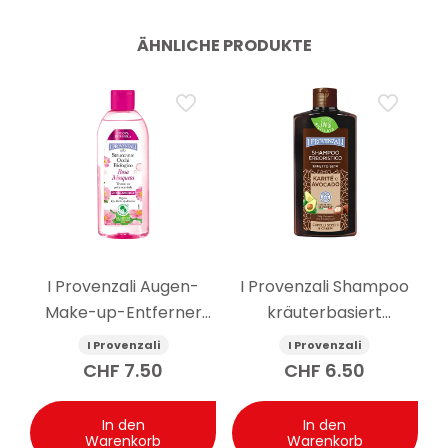
ÄHNLICHE PRODUKTE
I Provenzali Augen-
I Provenzali Shampoo
Make-up-Entferner
kräuterbasiert
Bio-Hagebutte 150 ml
Seideneffekt
I Provenzali
I Provenzali
Sheabutter und
CHF
7.50
CHF
6.50
Avocado 250 ml
In den
In den
Warenkorb
Warenkorb