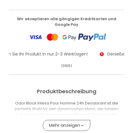
Wir akzeptieren alle gängigen Kreditkarten und
Google Pay
alten Sie Ihr Produkt in nur 2–3 Werktagen!
Genießen Sie
131651
Produktbeschreibung
Odor Block Intesa Pour Homme 24h Deodorant ist die
perfekte Wahl für den dynamischen Mann, der totalen
Schutz wünscht. Seine fortschrittliche Formel mit Anti-
Geruchs-Technologie blockiert die Bildung unangenehmer
Mehr anzeigen
Gerüche an der Quelle und sorgt so für bis zu 24 Stunden
Frische. Der dezente, maskuline Duft macht es außerdem