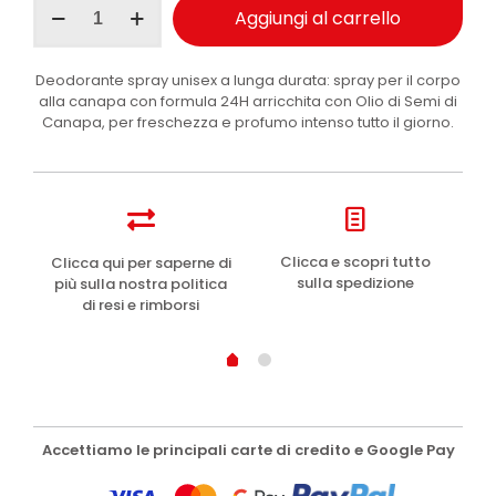
Aggiungi al carrello
Unisex
deodorante
Cannabis
Deodorante spray unisex a lunga durata: spray per il corpo
125ml
alla canapa con formula 24H arricchita con Olio di Semi di
quantità
Canapa, per freschezza e profumo intenso tutto il giorno.
e
Clicca e scopri tutto
Clicca qui per saperne di
sulla spedizione
più sulla nostra politica
di resi e rimborsi
Accettiamo le principali carte di credito e Google Pay