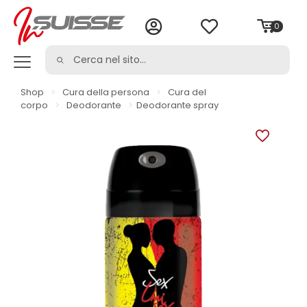
0
Shop
>
Cura della persona
>
Cura del
corpo
>
Deodorante
>
Deodorante spray