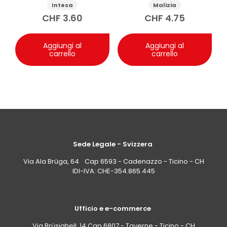
shampoo Aloe 250ml
Berry 75 ml
Intesa
Malizia
propellenti tipici dei deodoranti spray. L’elenco
CHF
3.60
CHF
4.75
ingredienti può variare: verifica sempre quanto
indicato sulla confezione al momento dell’acquisto.
Aggiungi al
Aggiungi al
carrello
carrello
Sede Legale - Svizzera
Via Ala Brüga, 64 Cap 6593 - Cadenazzo - Ticino - CH
IDI-IVA: CHE-354.865.445
Ufficio e e-commerce
Via Brüsighell, 14 Cap 6807 - Taverne - Ticino - CH