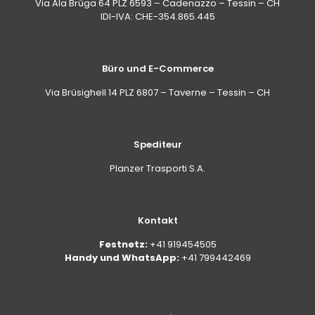
Via Ala Brüga 64 PLZ 6593 – Cadenazzo – Tessin – CH
Wasser und anschliessendes Trocknen erforderlich;
IDI-IVA: CHE-354.865.445
die Formel ist auf ein schnelles Abspülen ohne
Rückstände ausgelegt. Bei starken Verkrustungen
hängt die Wirksamkeit auch von der korrekten
Verdünnung und der Einwirkzeit ab.
Büro und E-Commerce
Via Brüsighell 14 PLZ 6807 – Taverne – Tessin – CH
Spediteur
Planzer Trasporti S.A.
Kontakt
Festnetz:
+41 919454505
Handy und WhatsApp:
+41 799442469