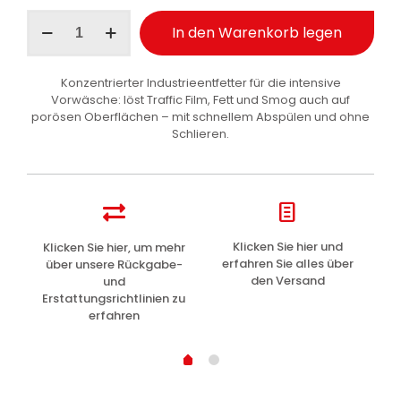
Ma-
In den Warenkorb legen
Fra
Supermafrasol
Fettlöser
Konzentrierter Industrieentfetter für die intensive
Vorreiniger
Vorwäsche: löst Traffic Film, Fett und Smog auch auf
Auto
porösen Oberflächen – mit schnellem Abspülen und ohne
900
Schlieren.
ml
Menge
z
Klicken Sie hier und
Klicken Sie hier, um mehr
L
erfahren Sie alles über
über unsere Rückgabe-
den Versand
und
Erstattungsrichtlinien zu
erfahren