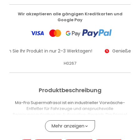
Wir akzeptieren alle gängigen Kreditkarten und
Google Pay
alten Sie Ihr Produkt in nur 2–3 Werktagen!
Genießen Sie
H0267
Produktbeschreibung
Ma-Fra Supermafrasol ist ein industrieller Vorwäsche-
Entfetter für Fahrzeuge und anspruchsvolle
Reinigungsaufgaben im Automotive-Bereich. Die Formel
mit hocheffizienten Tensiden löst Fett, Öl, Smog und
Mehr anzeigen
Rückstände aus Verbrennungsprozessen auch auf
porösen Oberflächen und bereitet die Karosserie auf den
Waschgang vor. Im Autowaschbereich entfernt der