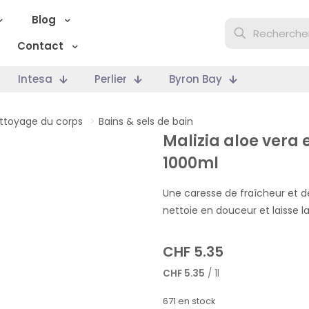
Blog
Contact
Intesa
Perlier
Byron Bay
ttoyage du corps
>
Bains & sels de bain
Malizia aloe vera
1000ml
Une caresse de fraîcheur et de
nettoie en douceur et laisse
CHF
5.35
CHF
5.35
/ 1l
671 en stock