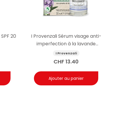
 SPF 20
I Provenzali Sérum visage anti-
imperfection à la lavande
biologique 30ml
I Provenzali
CHF
13.40
Ajouter au panier