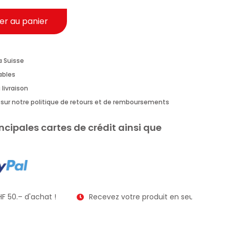
er au panier
a Suisse
rables
 livraison
us sur notre politique de retours et de remboursements
ncipales cartes de crédit ainsi que
F 50.– d'achat !
Recevez votre produit en seulement 2 à 