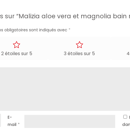
vis sur “Malizia aloe vera et magnolia bai
s obligatoires sont indiqués avec
*
ux sensibles
2 étoiles sur 5
3 étoiles sur 5
4
in
E-
e dans la douche
mail
*
dan