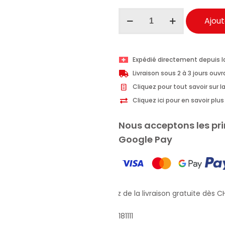
quantité
Ajout
de
Malizia
aloe
Expédié directement depuis l
vera
Livraison sous 2 à 3 jours ouv
et
Cliquez pour tout savoir sur la
magnolia
Cliquez ici pour en savoir pl
bain
moussant
Nous acceptons les pri
1000ml
Google Pay
Profitez de la livraison gratuite dès CH
181111