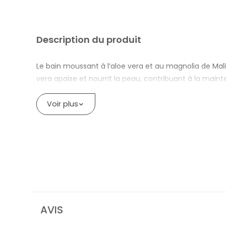
Description du produit
Le bain moussant à l’aloe vera et au magnolia de Ma
vera apaise et nourrit la peau, contribuant à la maint
mousse onctueuse enveloppe le corps d’une sensation
Voir plus
Quels sont les effets sur la peau ?
L’aloe vera hydrate et soulage les peaux les plus sens
long de la journée.
Est-il adapté à un usage quotidien ?
Certainement. Le bain moussant à l’aloe vera et au m
nettoyage doux et un parfum harmonieux, parfait pou
BAIN MOUSSANT MALIZIA ALOE VERA E
AVIS
A l’aloe vera aux propriétés apaisantes et hydrata