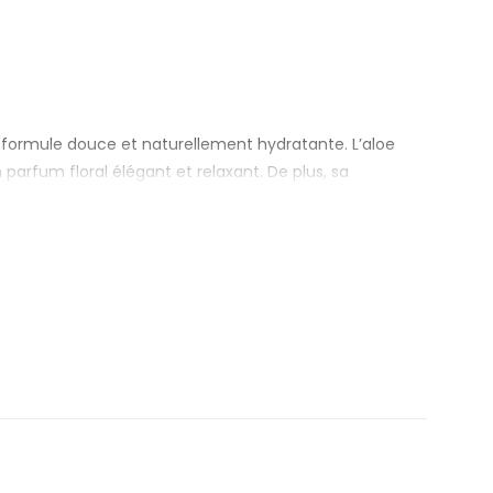
 formule douce et naturellement hydratante. L’aloe
 parfum floral élégant et relaxant. De plus, sa
laisse un parfum raffiné qui vous accompagne tout au
ous les types de peau. En conclusion, elle offre un
 légèreté.