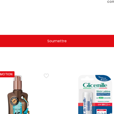
com
OMOTION