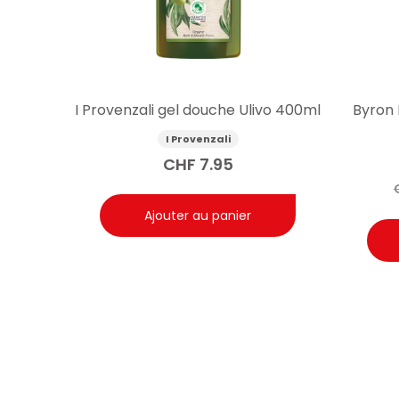
I Provenzali gel douche Ulivo 400ml
Byron 
I Provenzali
CHF
7.95
Ajouter au panier