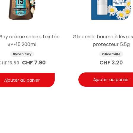
Bay crème solaire teintée
Glicemille baume à lèvres
SPF15 200ml
protecteur 5.5g
Byron Bay
Glicemille
Le
Le
CHF
7.90
CHF
3.20
CHF
15.80
prix
prix
initial
actuel
Ajouter au panier
Ajouter au panier
était :
est :
CHF 15.80.
CHF 7.90.