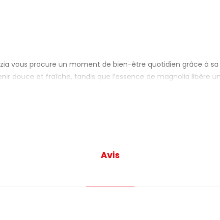
lizia vous procure un moment de bien-être quotidien grâce à sa
enir douce et fraîche, tandis que l’essence de magnolia libère un
 durable de propreté et de confort.
ibles, tandis que le magnolia, aux notes délicates et fleuries, 
Avis
agnolia de Malizia est testé dermatologiquement et convient à t
r ceux qui aiment prendre soin d’eux naturellement et en toute
T MAGNOLIA – PRINCIPAUX BÉNÉFICES
ntes