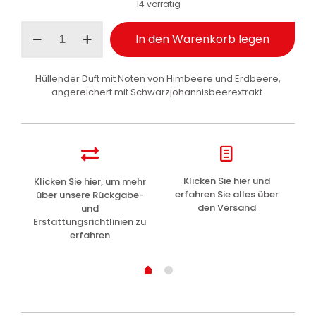
14 vorrätig
Malizia
In den Warenkorb legen
Duschschaum
Brombeere
und
Hüllender Duft mit Noten von Himbeere und Erdbeere,
Moschus
angereichert mit Schwarzjohannisbeerextrakt.
300
ml
Menge
z
Klicken Sie hier und
Klicken Sie hier, um mehr
L
erfahren Sie alles über
über unsere Rückgabe-
den Versand
und
Erstattungsrichtlinien zu
erfahren