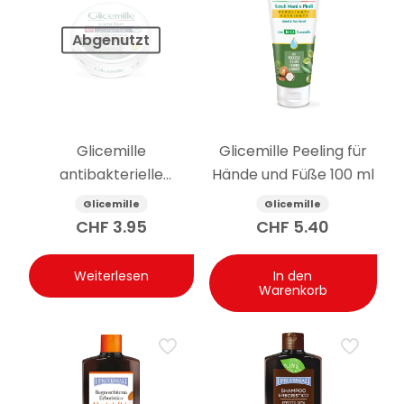
Abgenutzt
Glicemille
Glicemille Peeling für
antibakterielle
Hände und Füße 100 ml
feuchtigkeitsspendende
Glicemille
Glicemille
Handcreme mit
CHF
3.95
CHF
5.40
Präbiotikum 100 ml
Weiterlesen
In den
Warenkorb