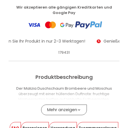
Wir akzeptieren alle gängigen Kreditkarten und
Google Pay
alten Sie Ihr Produkt in nur 2–3 Werktagen!
Genießen Sie
179431
Produktbeschreibung
Der Malizia Duschschaum Brombeere und Moschus
überzeugt mit einer hüllenden Duftnote: fruchtige
Himbeernoten treffen auf lebhafte Erdbeernoten,
abgerundet durch Schwarzen-Johannisbeer-Extrakt.
Mehr anzeigen
Die Formel reinigt sanft und hilft, die natürliche Feuchtigkeit
der Haut zu erhalten. Das Produkt hat einen
physiologischen pH-Wert und ist dermatologisch getestet.
FAQ
Rezensionen
Verwendung
Zusammensetzung