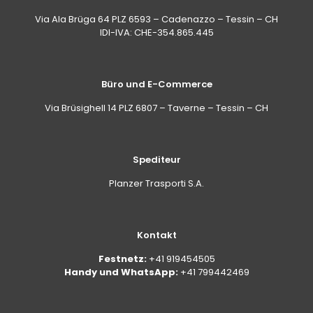
Via Ala Brüga 64 PLZ 6593 – Cadenazzo – Tessin – CH
IDI-IVA: CHE-354.865.445
Büro und E-Commerce
Via Brüsighell 14 PLZ 6807 – Taverne – Tessin – CH
Spediteur
Planzer Trasporti S.A.
Kontakt
Festnetz:
+41 919454505
Handy und WhatsApp:
+41 799442469