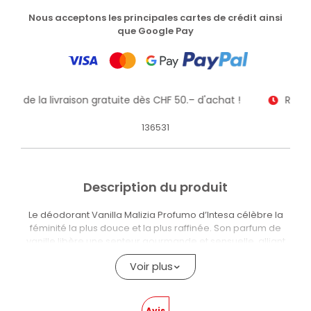
Nous acceptons les principales cartes de crédit ainsi
que Google Pay
itez de la livraison gratuite dès CHF 50.– d'achat !
Recev
136531
Description du produit
Le déodorant Vanilla Malizia Profumo d’Intesa célèbre la
féminité la plus douce et la plus raffinée. Son parfum de
vanille libère une senteur gourmande et sensuelle, alliant
confort et séduction en un seul geste. De plus, la formule du
Voir plus
déodorant assure une protection durable et maintient la
peau fraîche, sèche et agréablement parfumée pendant
de nombreuses heures.
Avis