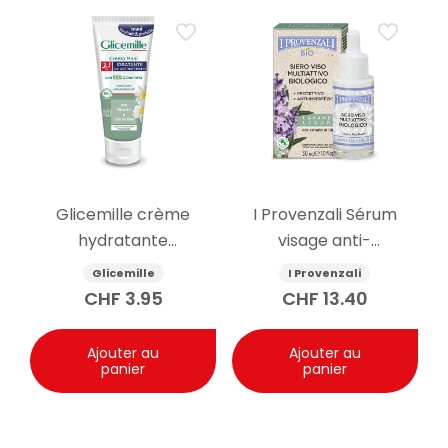
Glicemille crème
I Provenzali Sérum
hydratante
visage anti-
antibactérienne pour
imperfection à la
Glicemille
I Provenzali
les mains 100ml
lavande biologique
CHF
3.95
CHF
13.40
30ml
Ajouter au
Ajouter au
panier
panier