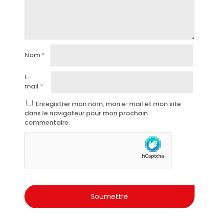
Parfum enveloppant et féminin.
Ne laisse aucun résidu sur les vêtements.
Parfait pour un usage quotidien.
Testé dermatologiquement.
Nom
*
Flacon pratique de 100 ml.
Qualité Malizia, synonyme de soin et de sensualité à
E-
l’italienne.
mail
*
Enregistrer mon nom, mon e-mail et mon site
dans le navigateur pour mon prochain
commentaire.