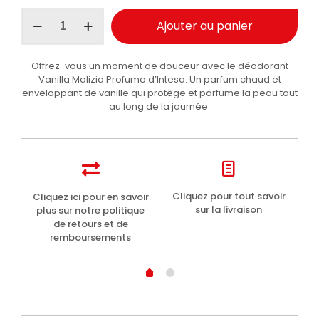
quantité
Ajouter au panier
de
Malizia
Profumo
Offrez-vous un moment de douceur avec le déodorant
d'Intesa
Vanilla Malizia Profumo d’Intesa. Un parfum chaud et
Déodorant
enveloppant de vanille qui protège et parfume la peau tout
à
au long de la journée.
la
vanille
100ml
t
Cliquez pour tout savoir
Cliquez ici pour en savoir
Li
sur la livraison
plus sur notre politique
de retours et de
remboursements