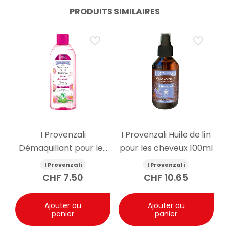
PRODUITS SIMILAIRES
I Provenzali
I Provenzali Huile de lin
Démaquillant pour les
pour les cheveux 100ml
yeux à l’églantier bio
I Provenzali
I Provenzali
150ml
CHF
7.50
CHF
10.65
Ajouter au
Ajouter au
panier
panier