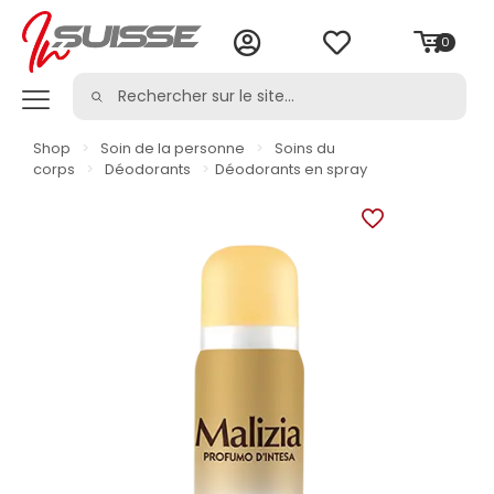
0
Shop
>
Soin de la personne
>
Soins du
corps
>
Déodorants
>
Déodorants en spray