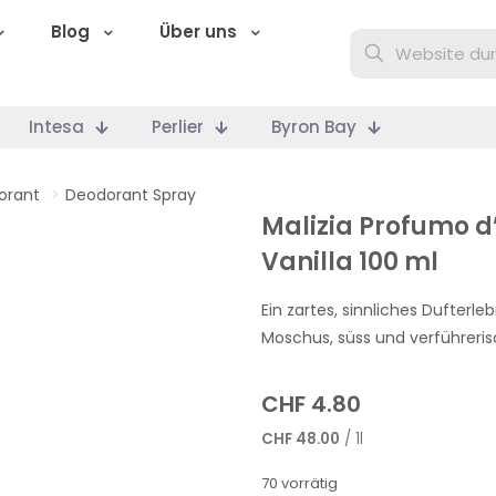
Blog
Über uns
Intesa
Perlier
Byron Bay
orant
>
Deodorant Spray
Malizia Profumo d
Vanilla 100 ml
Ein zartes, sinnliches Dufterl
Moschus, süss und verführeris
CHF
4.80
CHF
48.00
/ 1l
70 vorrätig