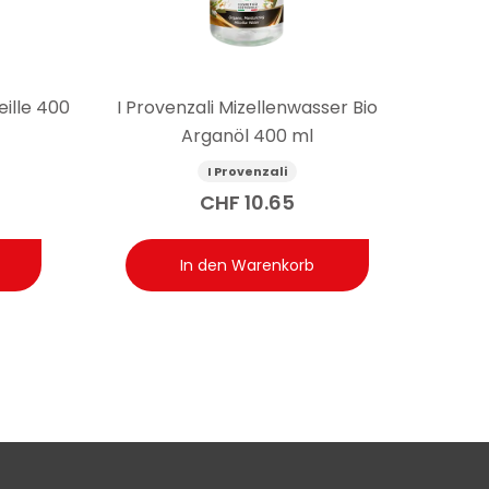
eille 400
I Provenzali Mizellenwasser Bio
Arganöl 400 ml
I Provenzali
CHF
10.65
In den Warenkorb