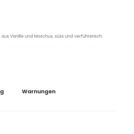
n aus Vanille und Moschus, süss und verführerisch.
, charakteristischen Duft verbindet – deutlich
ng
Warnungen