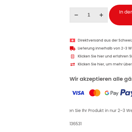
Malizia
In de
Profumo
d'Intesa
Seduction
Deodorant
Direktversand aus der Schwei
Vanilla
Lieferung innerhalb von 2-3 
100
Klicken Sie hier und erfahren 
ml
Klicken Sie hier, um mehr übe
Menge
Wir akzeptieren alle 
Erhalten Sie Ihr Produkt in nur 2–3 We
136531