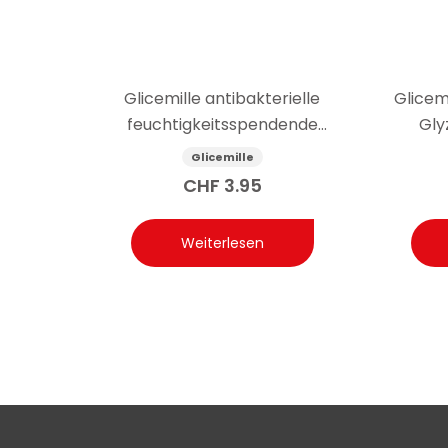
Glicemille antibakterielle
Glicem
feuchtigkeitsspendende
Gly
Handcreme mit Präbiotikum 100 ml
Glicemille
CHF
3.95
Weiterlesen