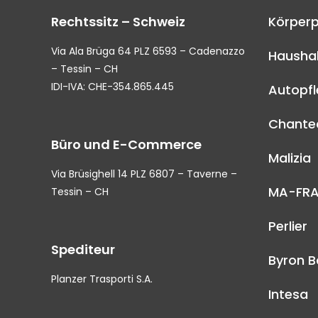
Rechtssitz – Schweiz
Körperp
Via Ala Brüga 64 PLZ 6593 – Cadenazzo
Haushal
– Tessin – CH
IDI-IVA: CHE-354.865.445
Autopf
Chantec
Büro und E-Commerce
Malizia
Via Brüsighell 14 PLZ 6807 – Taverne –
MA-FR
Tessin – CH
Perlier
Spediteur
Byron B
Planzer Trasporti S.A.
Intesa