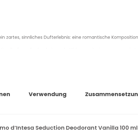
ein zartes, sinnliches Dufterlebnis: eine romantische Kompositio
ction Parfum, die deodorierende Wirkung mit einem ausgeprägten
ZIA
s
nen
Verwendung
Zusammensetzu
fumo d’Intesa Seduction Deodorant Vanilla 100 ml