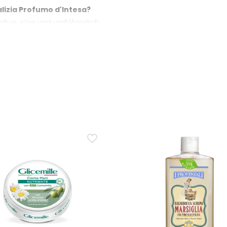
lizia Profumo d'Intesa?
chus, süss und verführerisch.
der intensiver Duft?
 einer parfümierten Note, die eher weich als intensiv ist.