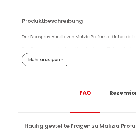
Produktbeschreibung
Der Deospray Vanilla von Malizia Profumo d’Intesa ist 
Das Deospray gehört zur Linie Profumo d’Intesa Sedu
abgesetzt von einem neutralen Deodorant.
Mehr anzeigen
VORTEILE DES DEOSPRAY VANILLA MALI
Romantische Komposition aus Vanille und Moschu
FAQ
Rezensio
Süsser, verführerischer Duft
Häufig gestellte Fragen zu Malizia Pro