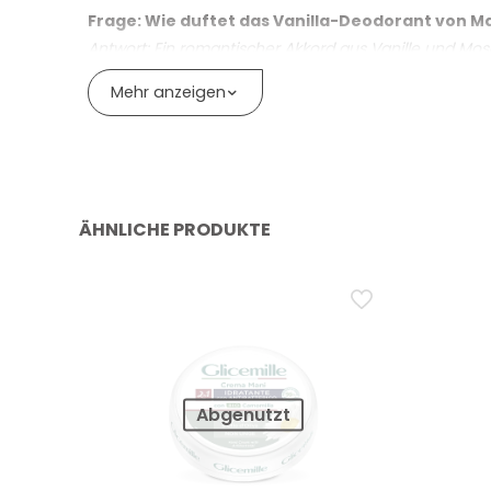
Frage: Wie duftet das Vanilla-Deodorant von Ma
Antwort: Ein romantischer Akkord aus Vanille und Mos
Frage: Ist das Vanilla-Deodorant ein dezenter o
Mehr anzeigen
Antwort: Die Marke beschreibt ihn als zart sinnlich, mit
ÄHNLICHE PRODUKTE
Abgenutzt