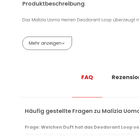
Produktbeschreibung
Das Malizia Uomo Herren Deodorant Loop überzeugt m
Es schützt gegen Schweiss und unangenehme Gerüche 
Mehr anzeigen
VORTEILE DES HERREN DEODORANTS L
Intensiver, markanter Duft
Schutz gegen Schweiss und unangenehme Gerü
FAQ
Rezensio
Häufig gestellte Fragen zu Malizia Uom
Frage: Welchen Duft hat das Deodorant Loop v
Antwort: Einen intensiven und ausgeprägten Duft.