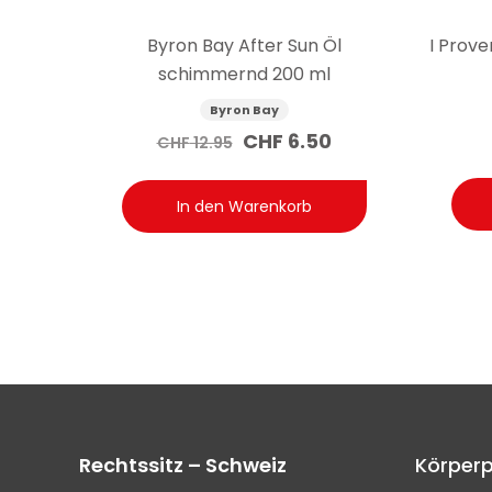
Byron Bay After Sun Öl
I Prove
schimmernd 200 ml
Byron Bay
Ursprünglicher
Aktueller
CHF
6.50
CHF
12.95
Preis
Preis
war:
ist:
In den Warenkorb
CHF 12.95
CHF 6.50.
Rechtssitz – Schweiz
Körperp