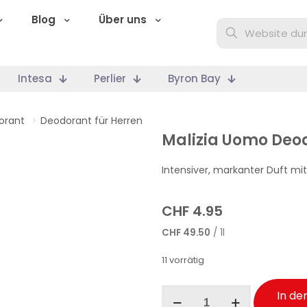
Blog
Über uns
Intesa
Perlier
Byron Bay
orant
>
Deodorant für Herren
Malizia Uomo Deod
Intensiver, markanter Duft 
CHF
4.95
CHF
49.50
/ 1l
11 vorrätig
Malizia
In de