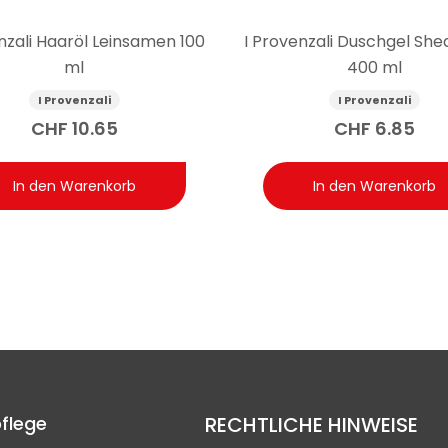
nzali Haaröl Leinsamen 100
I Provenzali Duschgel She
ml
400 ml
I Provenzali
I Provenzali
CHF
10.65
CHF
6.85
In den Warenkorb
In den Warenkorb
flege
RECHTLICHE HINWEISE