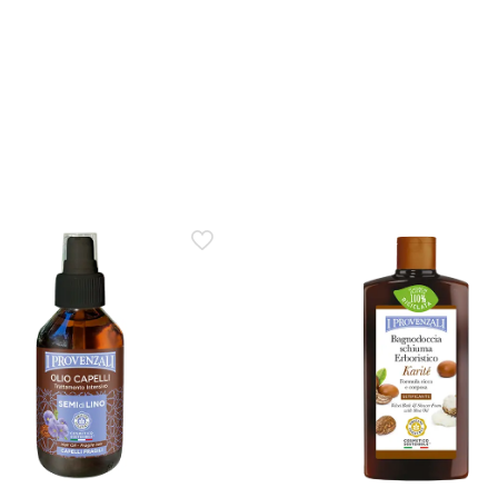
 Tag vor Schweiss?
 und unangenehme Gerüche beschrieben, der über den Tag anhält