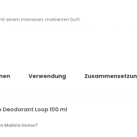
it einem intensiven, markanten Duft.
und hinterlässt ein Frischegefühl, das den ganzen Tag anhält
OOP MALIZIA UOMO
che
nen
Verwendung
Zusammensetzu
o Deodorant Loop 100 ml
on Malizia Uomo?