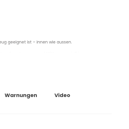
eug geeignet ist – innen wie aussen.
s, Verschmutzungen und Witterungseinflüssen.
ststoffteilen verursachen.
en auch bei längerem Sonnenkontakt.
Warnungen
Video
ichmässiges Finish.
fftyp und den Behandlungsbedarf an.
d hält behandelte Oberflächen gepflegt.