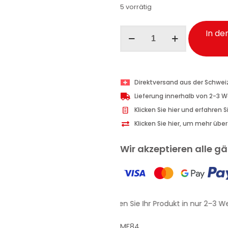
5 vorrätig
Maniac
In de
Line
All
Round
Plastic
Direktversand aus der Schwei
Protectant
Lieferung innerhalb von 2-3 
Anti-
Klicken Sie hier und erfahren 
UV
Klicken Sie hier, um mehr übe
Auto
500
Wir akzeptieren alle 
ml
Menge
Erhalten Sie Ihr Produkt in nur 2–3 W
MF84