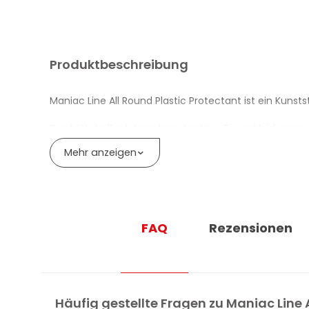
Produktbeschreibung
Maniac Line All Round Plastic Protectant ist ein Kuns
Das Mittel pflegt Armaturenbretter, Türverkleidungen
Mehr anzeigen
Die integrierte Anti-UV-Technologie der Formel blocki
Die Behandlung wirkt Weissflecken und Rissbildung en
All Round Plastic Protectant sättigt die Originalfarbe
FAQ
Rezensionen
Die wasserbasierte Formel mit neutralem pH-Wert fette
Das erreichbare Finish variiert je nach Verdünnung 
Das Produkt ist schmutzabweisend: Es stösst Wasser 
Häufig gestellte Fragen zu Maniac Line 