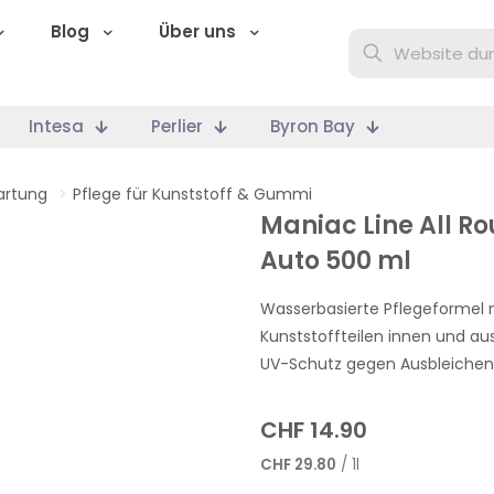
Blog
Über uns
Intesa
Perlier
Byron Bay
artung
>
Pflege für Kunststoff & Gummi
Maniac Line All Ro
Auto 500 ml
Wasserbasierte Pflegeformel m
Kunststoffteilen innen und au
UV-Schutz gegen Ausbleichen 
CHF
14.90
CHF
29.80
/ 1l