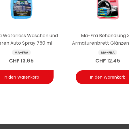
 mit einem sauberen Tuch nacharbeiten.
ereinigt werden, oder kann das Mittel auch zur schnellen
r die wöchentliche Pflege wenig verschmutzter Kunststoffe kann d
lung oder bei strapaziertem bzw. verschmutztem Kunststoff empf
a Waterless Waschen und
Ma-Fra Behandlung 3
zu trocknen und das Pflegemittel anschliessend in kleinen Bereic
ieren Auto Spray 750 ml
Armaturenbrett Glänzen
500 ml
MA-FRA
MA-FRA
CHF
13.65
CHF
12.45
In den Warenkorb
In den Warenkorb