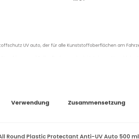
tstoffschutz UV auto, der für alle Kunststoffoberflächen am Fahrz
, Stossfänger und Reifenflanken und schützt sie vor Verschleis
ert UV-Strahlen, die Ausbleichen und vorzeitige Alterung von Kun
tgegen und erhält Elastizität sowie Originalfarbe der Materiali
 der behandelten Teile, ohne Glanz hinzuzufügen.
Verwendung
Zusammensetzung
t die Oberflächen nicht ein und hinterlässt ein natürliches, gle
gemäss Herstellerangabe und passt das Ergebnis an den Kunststo
und Verschmutzungen ab, reduziert die Reinigungshäufigkeit un
All Round Plastic Protectant Anti-UV Auto 500 ml