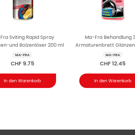
hflüssigkeit im Wischwasserbehälter des Autos ersetzen?
ssigkeit für den Wischwasserbehälter: Es ist ein Reinigungsmitte
cht in die Scheibenwaschanlage eingefüllt werden.
Fra Sviting Rapid Spray
Ma-Fra Behandlung 3
en-und Bolzenlöser 200 ml
Armaturenbrett Glänzen
500 ml
MA-FRA
MA-FRA
CHF
9.75
CHF
12.45
In den Warenkorb
In den Warenkorb