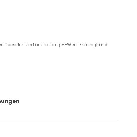
hen Tensiden und neutralem pH-Wert. Er reinigt und
e, Carbonfinishes, Keramik, lackierte Flächen,
üro. Ohne Phthalate, Phosphate, Chlor und Ammoniak.
duziert. Geeignet für den Einsatz im Fahrzeug und im
nungen