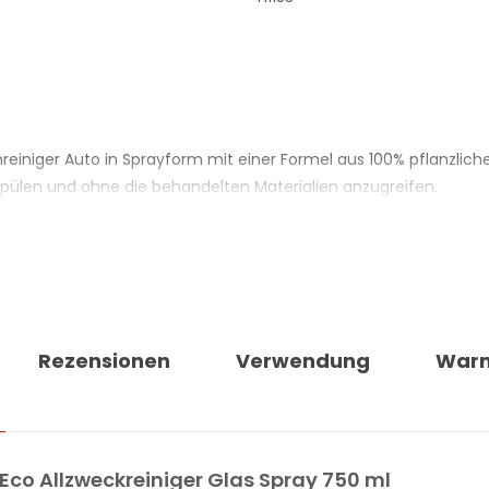
enreiniger Auto in Sprayform mit einer Formel aus 100% pflanzlic
spülen und ohne die behandelten Materialien anzugreifen.
chirme und Infotainment-Displays, Lederoberflächen, Kunststoff
h für Metalloberflächen sowie für den Einsatz im Haushalt und B
s Mittel gleichmässig und dosiert präzise, was den Verbrauch re
Rezensionen
Verwendung
War
S AUTO MA-FRA SPLIT ECO
Tensiden und neutralem pH-Wert
pülen
 Eco Allzweckreiniger Glas Spray 750 ml