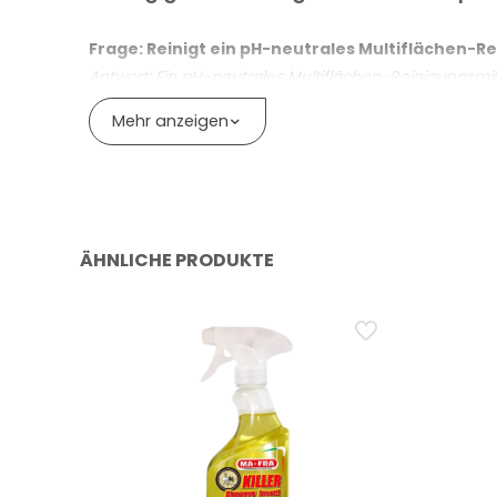
Geeignet für Glas, LCD, Leder, Kunststoff, Carbon,
Ohne Phthalate, Phosphate, Chlor und Ammoniak
Frage: Reinigt ein pH-neutrales Multiflächen-R
Antwort: Ein pH-neutrales Multiflächen-Reinigungsmit
Gebrauchsfertiges Spray 750 ml, präzise Dosier
reinigen und zu entfetten. Das Produkt aufsprühen un
Mehr anzeigen
nicht erforderlich.
Frage: Wie verwendet man ein Multiflächen-Rei
Antwort: Ein Reinigungsmittel ohne Nachspülen wird 
wobei so lange gearbeitet wird, bis jede Produktspur e
ÄHNLICHE PRODUKTE
Frage: Ist es sicher, ein pH-neutrales Reinigun
oder auf das Tuch aufzutragen?
Antwort: Auf LCD-Bildschirmen und Displays ist ein pH
dann vorsichtig über den Bildschirm zu führen, um e
schonen.
Frage: Ist ein pH-neutrales Reinigungsmittel fü
Antwort: Ein pH-neutrales Reinigungsmittel, das als s
optimales Ergebnis ein weiches Mikrofasertuch verw