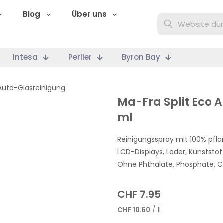
Blog
Über uns
Intesa
Perlier
Byron Bay
Auto-Glasreinigung
Ma-Fra Split Eco A
ml
Reinigungsspray mit 100% pfla
LCD-Displays, Leder, Kunststo
Ohne Phthalate, Phosphate, 
CHF
7.95
CHF
10.60
/ 1l