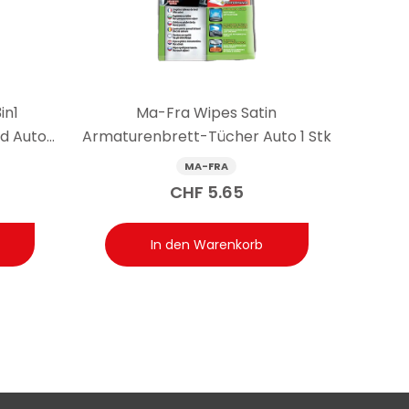
l zur manuellen Anwendung auf Oberflächen wie Glas,
in1
Ma-Fra Wipes Satin
d Auto
Armaturenbrett-Tücher Auto 1 Stk
MA-FRA
CHF
5.65
In den Warenkorb