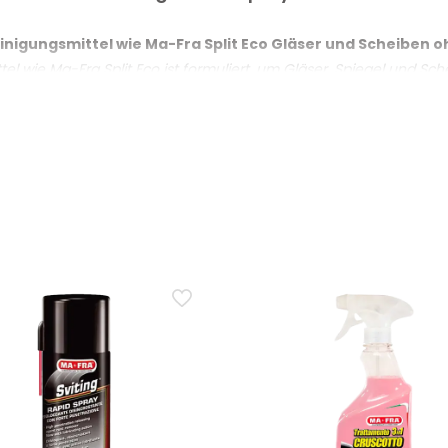
 Keramik und Holz
einigungsmittel wie Ma-Fra Split Eco Gläser und Scheiben o
tel wie Ma-Fra Split Eco ist formuliert, um Gläser, Spiegel und S
ung ohne Verschwendung
d mit einem sauberen, trockenen Mikrofasertuch abwischen, bis a
nigungsmittel ohne Nachspülen, um ein rückstandsfreies E
auf die zu behandelnde Fläche aufgesprüht und sofort mit einem
ntfernt ist. Dieser Nachbearbeitungsschritt ist entscheidend für 
gsmittel auf LCD-Bildschirmen und anderen Displays zu ver
-neutrales Reinigungsmittel geeignet, jedoch ist es sicherer, es 
in Ablaufen zu vermeiden. Die ammoniakfreie Formel mit neutrale
r Leder, Holz und lackierte Oberflächen geeignet, ohne Spu
chonend für Leder, Holz und lackierte Oberflächen ausgewiesen ist,
enden, eine massvolle Menge Produkt auftragen und sofort troc