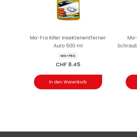
Frage: Kann Ma-Fra Split Eco die Scheibenwasc
Antwort: Ma-Fra Split Eco ist keine Scheibenwaschflü
Kunststoff, Metall und Fahrzeuginnenraum. Es darf ni
Ma-Fra Killer Insektenentferner
Ma-
Auto 500 ml
Schraub
MA-FRA
CHF
8.45
In den Warenkorb