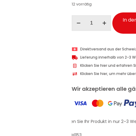
12 vorrätig
Ma-
In de
Fra
Split
Eco
Allzweckreiniger
Direktversand aus der Schwei
Glas
Lieferung innerhalb von 2-3 
Spray
Klicken Sie hier und erfahren 
750
Klicken Sie hier, um mehr übe
ml
Menge
Wir akzeptieren alle 
Erhalten Sie Ihr Produkt in nur 2–3 We
H1153