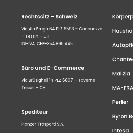
Rechtssitz – Schweiz
Körperp
Via Ala Brüga 64 PLZ 6593 – Cadenazzo
Haushal
– Tessin – CH
IDI-IVA: CHE-354.865.445
Autopf
Chantec
Büro und E-Commerce
Malizia
Via Brüsighell 14 PLZ 6807 – Taverne –
MA-FR
Tessin – CH
Perlier
Spediteur
Byron B
Planzer Trasporti S.A.
Intesa