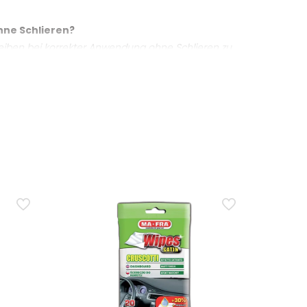
hne Schlieren?
cheiben bei korrekter Anwendung ohne Schlieren zu
lle Rückstände entfernt sind; ein Nachspülen ist
rgebnis zu erzielen?
 sauberen, trockenen Mikrofasertuch abgewischt,
ein gleichmässiges und schlierenfreies Ergebnis.
wenden? Ist es besser, es direkt aufzusprühen
zuerst auf das Mikrofasertuch aufzutragen und dieses
m pH-Wert hilft, empfindliche Oberflächen zu
ren zu hinterlassen?
 ist auch für diese Flächen geeignet. Für ein
kenwischen, um Rückstände zu vermeiden.