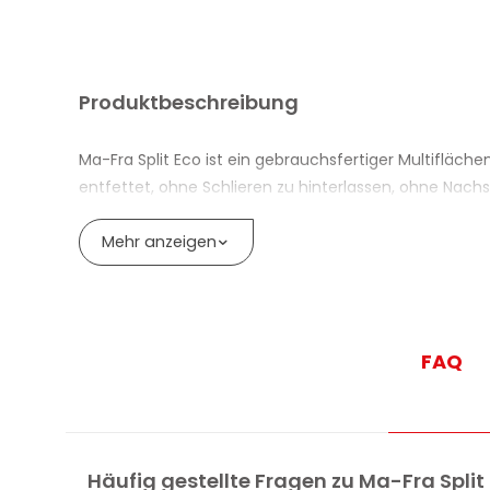
Produktbeschreibung
Ma-Fra Split Eco ist ein gebrauchsfertiger Multifläch
entfettet, ohne Schlieren zu hinterlassen, ohne Nach
Geeignet für Scheiben, Windschutzscheiben, LCD-Bilds
Mehr anzeigen
Spiegel und Holz. Die gleiche Formel eignet sich auc
Die ergonomische Sprühflasche mit 750 ml verteilt da
Haushalt.
FAQ
VORTEILE DES MULTIFLÄCHENREINIGER
Multiflächenreiniger Auto mit 100% pflanzlichen 
Reinigt und entfettet streifenfrei und ohne Nachs
Häufig gestellte Fragen zu Ma-Fra Split