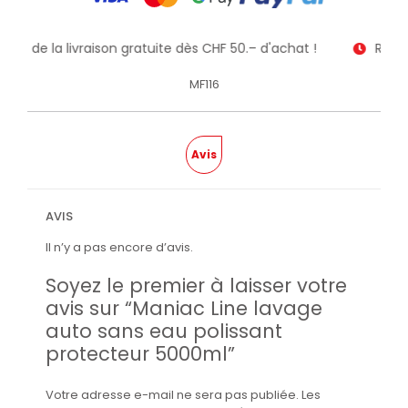
itez de la livraison gratuite dès CHF 50.– d'achat !
Recev
MF116
Avis
AVIS
Il n’y a pas encore d’avis.
Soyez le premier à laisser votre
avis sur “Maniac Line lavage
auto sans eau polissant
protecteur 5000ml”
Votre adresse e-mail ne sera pas publiée.
Les