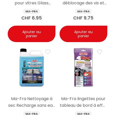
pour vitres Glass
déblocage des vis et
Cleaner Plus spray
boulons Sviting Rapid
MA-FRA
MA-FRA
750ml
spray 200ml
CHF
6.95
CHF
9.75
Ajouter au
Ajouter au
panier
panier
Ma-Fra Nettoyage à
Ma-Fra lingettes pour
sec Recharge sans eau
tableau de bord à effet
4500ml
brillant 20pcs violet
MA-FRA
MA-FRA