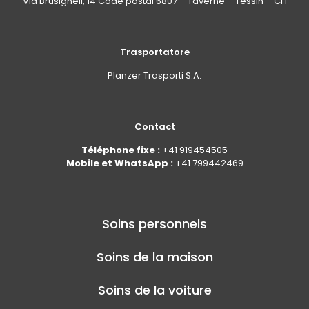
Via Brüsighell, 14 Code postal 6807 – Taverne – Tessin – CH
Trasportatore
Planzer Trasporti S.A.
Contact
Téléphone fixe :
+41 919454505
Mobile et WhatsApp :
+41 799442469
Soins personnels
Soins de la maison
Soins de la voiture