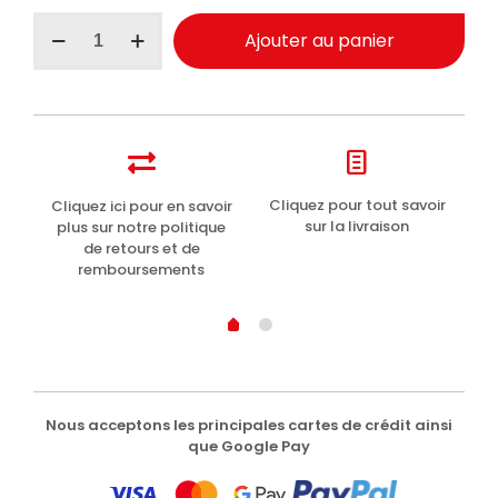
quantité
Ajouter au panier
de
Maniac
Line
lavage
auto
sans
eau
polissant
t
Cliquez pour tout savoir
Cliquez ici pour en savoir
Li
protecteur
sur la livraison
plus sur notre politique
5000ml
de retours et de
remboursements
Nous acceptons les principales cartes de crédit ainsi
que Google Pay