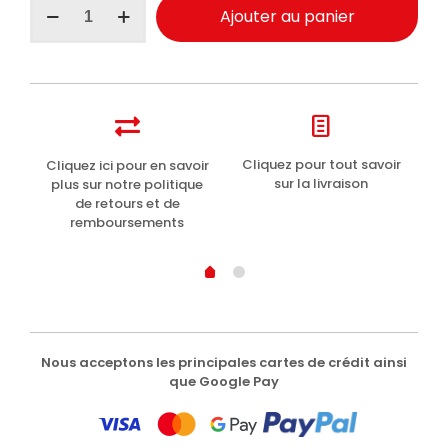
Ajouter au panier
de
Mousse
de
douche
Perlier
Iris
250ml
t
Cliquez pour tout savoir
Cliquez ici pour en savoir
Li
sur la livraison
plus sur notre politique
de retours et de
remboursements
Nous acceptons les principales cartes de crédit ainsi
que Google Pay