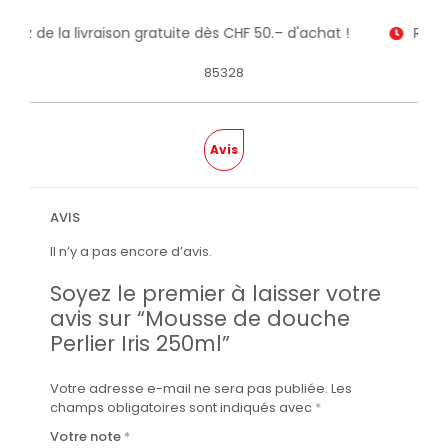
fitez de la livraison gratuite dès CHF 50.– d'achat !
Recev
85328
Avis
AVIS
Il n’y a pas encore d’avis.
Soyez le premier à laisser votre
avis sur “Mousse de douche
Perlier Iris 250ml”
Votre adresse e-mail ne sera pas publiée.
Les
champs obligatoires sont indiqués avec
*
Votre note
*