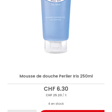
Mousse de douche Perlier Iris 250ml
CHF
6.30
CHF
25.20
/ 1l
4 en stock
quantité