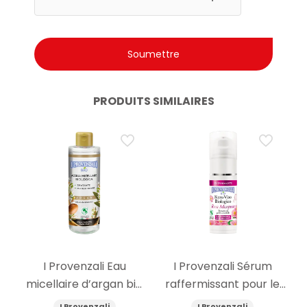
PRODUITS SIMILAIRES
I Provenzali Eau
I Provenzali Sérum
micellaire d’argan bio
raffermissant pour le
400ml
visage à l’églantier bio
I Provenzali
I Provenzali