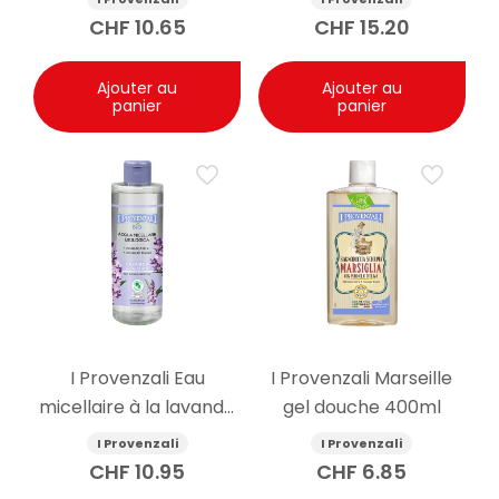
30ml
CHF
10.65
CHF
15.20
Ajouter au
Ajouter au
panier
panier
I Provenzali Eau
I Provenzali Marseille
micellaire à la lavande
gel douche 400ml
bio 400ml
I Provenzali
I Provenzali
CHF
10.95
CHF
6.85